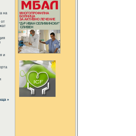
а на
 от
ажат
ция
и
я и
орта
и
аща »