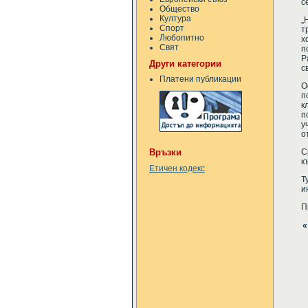
с
Общество
Култура
„
Спорт
т
Любопитно
х
Свят
п
Р
Други категории
с
Платени публикации
О
п
к
п
у
о
С
Връзки
к
Етичен кодекс
Т
и
П
«