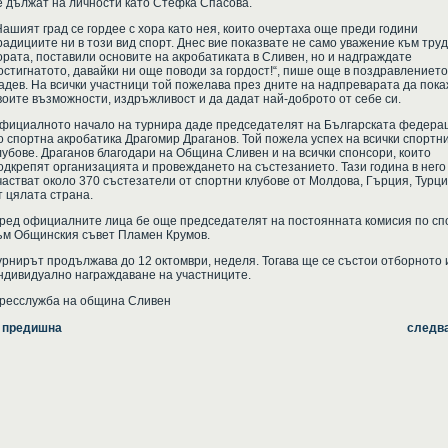
е дължат на личности като Стефка Спасова.
Нашият град се гордее с хора като нея, които очертаха още преди години
радициите ни в този вид спорт. Днес вие показвате не само уважение към труд
ората, поставили основите на акробатиката в Сливен, но и надграждате
остигнатото, давайки ни още поводи за гордост!“, пише още в поздравлението
адев. На всички участници той пожелава през дните на надпреварата да пок
воите възможности, издръжливост и да дадат най-доброто от себе си.
фициалното начало на турнира даде председателят на Българската федера
о спортна акробатика Драгомир Драганов. Той пожела успех на всички спортн
лубове. Драганов благодари на Община Сливен и на всички спонсори, които
одкрепят организацията и провеждането на състезанието. Тази година в него
частват около 370 състезатели от спортни клубове от Молдова, Гърция, Турци
т цялата страна.
ред официалните лица бе още председателят на постоянната комисия по сп
ъм Общинския съвет Пламен Крумов.
урнирът продължава до 12 октомври, неделя. Тогава ще се състои отборното 
ндивидуално награждаване на участниците.
ресслужба на община Сливен
 предишна
следв