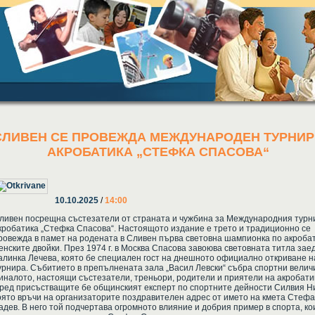
СЛИВЕН СЕ ПРОВЕЖДА МЕЖДУНАРОДЕН ТУРНИР
АКРОБАТИКА „СТЕФКА СПАСОВА“
10.10.2025
/
14:00
ливен посрещна състезатели от страната и чужбина за Международния турн
кробатика „Стефка Спасова“. Настоящото издание е трето и традиционно се
ровежда в памет на родената в Сливен първа световна шампионка по акробат
енските двойки. През 1974 г. в Москва Спасова завоюва световната титла зае
алинка Лечева, която бе специален гост на днешното официално откриване н
урнира. Събитието в препълнената зала „Васил Левски“ събра спортни велич
иналото, настоящи състезатели, треньори, родители и приятели на акробати
ред присъстващите бе общинският експерт по спортните дейности Силвия Н
оято връчи на организаторите поздравителен адрес от името на кмета Стеф
адев. В него той подчертава огромното влияние и добрия пример в спорта, ко