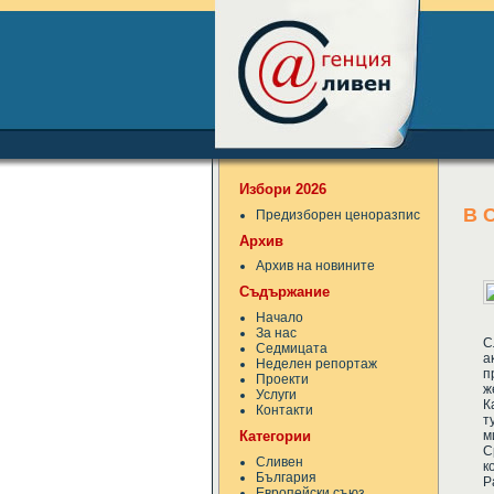
Избори 2026
В 
Предизборен ценоразпис
Архив
Архив на новините
Съдържание
Начало
За нас
С
Седмицата
а
Неделен репортаж
п
Проекти
ж
Услуги
К
Контакти
т
Категории
м
С
Сливен
к
България
Р
Европейски съюз