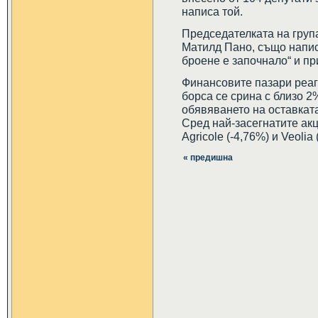
написа той.
Председателката на груп
Матилд Пано, също напис
броене е започнало“ и пр
Финансовите пазари реа
борса се срина с близо 2
обявяването на оставкат
Сред най-засегнатите акц
Agricole (-4,76%) и Veolia 
« предишна