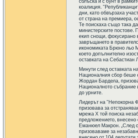
сблъска и с бунт в рамки
коалиция. "Републиканци
дни, като обвързаха учас
от страна на премиера, 
Те поискаха също така да
министерските постове. 
екип снощи, фокусирано 
завръщането в правителс
икономиката Брюно льо М
което допълнително изост
оставката на Себастиан 
Минути след оставката н
Националния сбор беше с
Жордан Бардела, призов
Националното събрание и
до урните.
Лидерът на "Непокорна 
призовава за отстранява
мрежа X той поиска неза
предложението, внесено о
Еманюел Макрон. „След о
призоваваме за незабавн
внесено от 104 депутати