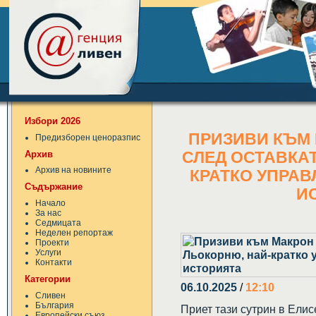
Избори 2026
ПРИЗИВИ КЪМ 
Предизборен ценоразпис
Архив
СЛЕД ОСТАВКАТ
Архив на новините
КРАТКО УПРАВ
Съдържание
И
Начало
За нас
Седмицата
Неделен репортаж
Проекти
Услуги
Контакти
Категории
06.10.2025
/
12:10
Сливен
България
Приет тази сутрин в Ели
Европейски съюз