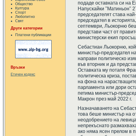
подаде оставката си на Е
Общество
Напускайки "Матиньон" 2
Култура
Спорт
председателят става най
Любопитно
председател в историята,
Свят
септември, Льокорню беш
Други категории
представи част от правит
Платени публикации
министерски екип просъщ
Себастиан Льокорню, кой
министър-председател на
направи политическо из
във вторник и да предст
Връзки
Оставката му потапя Фра
Етичен кодекс
политическа криза, пост
на фона на нарастващите
парламента или дори ост
петима министър-предсе
Макрон през май 2022 г.
Назначаването на Себаст
това беше министър на о
неодобрението на левица
непрекъснато размахваха
ако няма ясен прелом в 