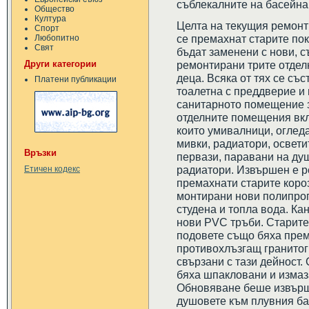
съблекалните на басейна
Общество
Култура
Целта на текущия ремонт
Спорт
се премахнат старите пок
Любопитно
Свят
бъдат заменени с нови, 
Други категории
ремонтирани трите отделн
деца. Всяка от тях се съ
Платени публикации
тоалетна с преддверие и
санитарното помещение з
отделните помещения вкл
които умивалници, огледа
мивки, радиатори, освет
Връзки
первази, паравани на ду
радиатори. Извършен е р
Етичен кодекс
премахнати старите короз
монтирани нови полипро
студена и топла вода. К
нови PVC тръби. Старите 
подовете също бяха пре
противохлъзгащ гранитогр
свързани с тази дейност.
бяха шпакловани и измаз
Обновяване беше извърш
душовете към плувния ба