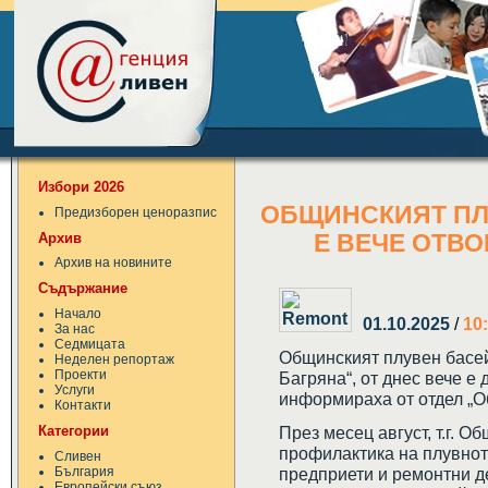
Избори 2026
ОБЩИНСКИЯТ ПЛ
Предизборен ценоразпис
Архив
Е ВЕЧЕ ОТВО
Архив на новините
Съдържание
Начало
01.10.2025
/
10
За нас
Седмицата
Общинският плувен басей
Неделен репортаж
Проекти
Багряна“, от днес вече е 
Услуги
информираха от отдел „О
Контакти
Категории
През месец август, т.г. 
профилактика на плувнот
Сливен
България
предприети и ремонтни д
Европейски съюз