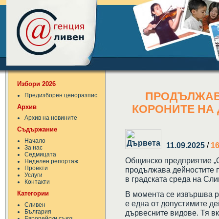
Избори 2026
ПРОДЪЛЖАВ
Предизборен ценоразпис
Архив
КОРОНИТЕ НА 
Архив на новините
Съдържание
Начало
11.09.2025
/
16
За нас
Седмицата
Общинско предприятие „
Неделен репортаж
Проекти
продължава дейностите п
Услуги
в градската среда на Сли
Контакти
Категории
В момента се извършва ре
е една от допустимите де
Сливен
България
дървесните видове. Тя в
Европейски съюз