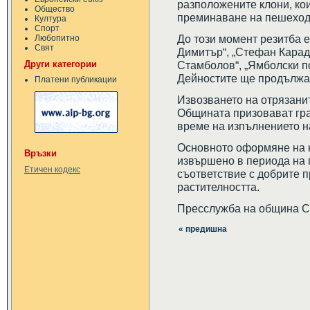
разположените клони, ко
Общество
преминаване на пешеход
Култура
Спорт
До този момент резитба 
Любопитно
Свят
Димитър“, „Стефан Карад
Други категории
Стамболов“, „Ямболски по
Дейностите ще продължат 
Платени публикации
Извозването на отрязанит
Общината призовават гра
време на изпълнението н
Основното оформяне на к
Връзки
извършено в периода на 
Етичен кодекс
съответствие с добрите п
растителността.
Пресслужба на община 
« предишна