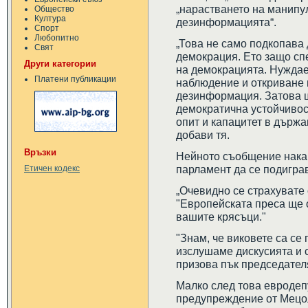
„нарастването на манипу
Общество
Култура
дезинформацията“.
Спорт
Любопитно
„Това не само подкопава 
Свят
демокрация. Ето защо сп
Други категории
на демокрацията. Нуждаем
Платени публикации
наблюдение и откриване
дезинформация. Затова 
демократична устойчивос
опит и капацитет в държа
добави тя.
Връзки
Нейното съобщение нака
парламент да се подиграва
Етичен кодекс
„Очевидно се страхувате 
"Европейската преса ще 
вашите крясъци."
"Знам, че виковете са се
изслушаме дискусията и 
призова пък председател
Малко след това евроде
предупреждение от Мецол