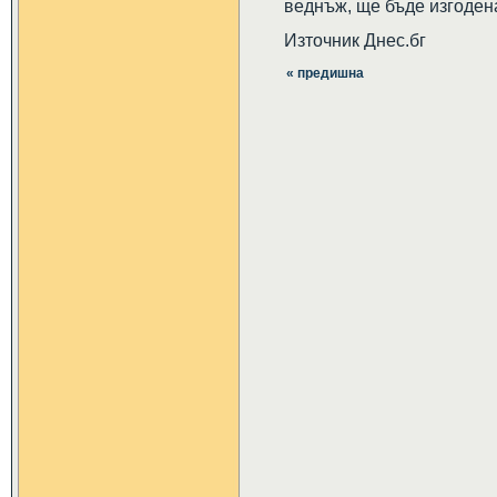
веднъж, ще бъде изгодена
Източник Днес.бг
« предишна