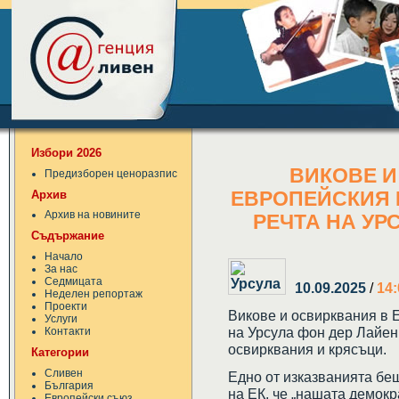
Избори 2026
ВИКОВЕ И
Предизборен ценоразпис
Архив
ЕВРОПЕЙСКИЯ 
Архив на новините
РЕЧТА НА УР
Съдържание
Начало
За нас
Седмицата
10.09.2025
/
14:
Неделен репортаж
Проекти
Викове и освирквания в 
Услуги
на Урсула фон дер Лайен
Контакти
освирквания и крясъци.
Категории
Сливен
Едно от изказванията бе
България
на ЕК, че „нашата демокр
Европейски съюз