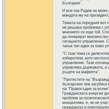
България".
И все пак Радев не може 
мандата му на президент,
Темата на поредния вот 
не решава проблема с уп
мнението си още той. Сп
да генерират мнозинство 
сегашното управление. С 
такъв тип идеи за ново у
"С тази тема се делегити
избиратели, като неспос
управление. Тази опозиц
управлява държавата, а н
ръцете на мафията".
"Протестите на "Възражд
българския лев загубиха 
на "Правосъдие за всеки
Гражданската енергия до
проблем за политическите
инициативи, е, че не уча
гражданска и електорална