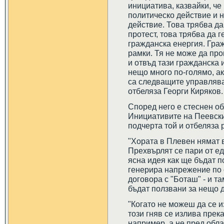
инициатива, казвайки, че
политическо действие и 
действие. Това трябва да
протест, това трябва да 
гражданска енергия. Граж
рамки. Тя не може да пр
и отвъд тази гражданска 
нещо много по-голямо, ак
са следващите управлява
отбеляза Георги Киряков.
Според него е стеснен об
Инициативите на Пеевски 
подчерта той и отбеляза 
"Хората в Плевен нямат 
Прехвърлят се пари от едн
ясна идея как ще бъдат 
генерира напрежение по 
договора с "Боташ" - и т
бъдат ползвани за нещо д
"Когато не можеш да се и
този гняв се излива пре
например, а не пред обла