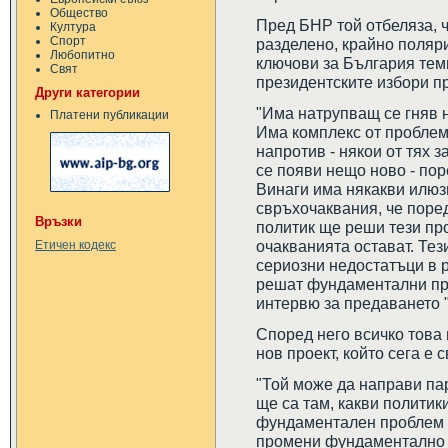
Общество
Пред БНР той отбеляза, 
Култура
Спорт
разделено, крайно поляр
Любопитно
ключови за България тем
Свят
президентските избори пр
Други категории
"Има натрупващ се гняв 
Платени публикации
Има комплекс от проблем
напротив - някои от тях 
се появи нещо ново - пор
Винаги има някакви илюз
свръхочаквания, че поре
Връзки
политик ще реши тези про
очакванията остават. Тез
Етичен кодекс
сериозни недостатъци в р
решат фундаментални пр
интервю за предаването 
Според него всичко това
нов проект, който сега е 
"Той може да направи пар
ще са там, какви политики
фундаментален проблем -
промени фундаментално п