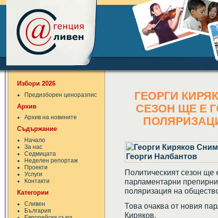
Избори 2026
ГЕОРГИ КИРЯ
Предизборен ценоразпис
Архив
СЕЗОН ЩЕ Е 
Архив на новините
ПОЛЯРИЗАЦ
Съдържание
Начало
За нас
Седмицата
Неделен репортаж
Проекти
Политическият сезон ще 
Услуги
парламентарни препирни,
Контакти
поляризация на общество
Категории
Сливен
Това очаква от новия па
България
Киряков.
Европейски съюз