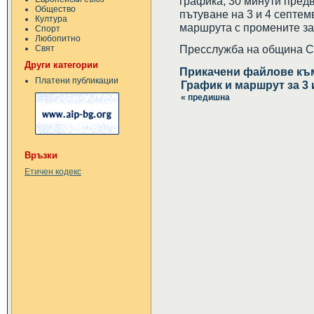
графика, 30 минути предв
Общество
пътуване на 3 и 4 септем
Култура
маршрута с промените за
Спорт
Любопитно
Пресслужба на община 
Свят
Други категории
Прикачени файлове къ
Платени публикации
График и маршрут за 3 
« предишна
Връзки
Етичен кодекс