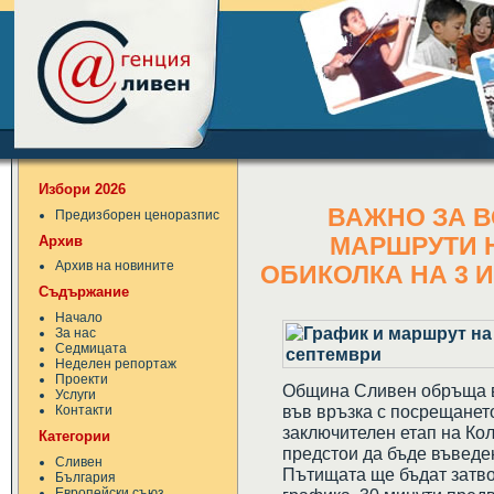
Избори 2026
ВАЖНО ЗА В
Предизборен ценоразпис
Архив
МАРШРУТИ 
Архив на новините
ОБИКОЛКА НА 3 
Съдържание
Начало
За нас
Седмицата
Неделен репортаж
Проекти
Община Сливен обръща в
Услуги
във връзка с посрещането
Контакти
заключителен етап на Ко
Категории
предстои да бъде въведе
Сливен
Пътищата ще бъдат затво
България
Европейски съюз