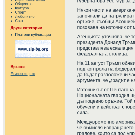
губернатора Уес Мур за „
Общество
Култура
Някои части на американ
Спорт
започнали да патрулират
Любопитно
Свят
оръжие, съобщи Асошиейт
позовава на източник от
Други категории
Платени публикации
Агенцията уточнява, че т
президента Доналд Тръмп,
представлява ескалация 
федералната столица.
На 11 август Тръмп обяв
Връзки
под контрола на федерал
да бъдат разположени ча
Етичен кодекс
аргумента, че „градът е 
Източникът от Пентагона 
Националната гвардия ще 
дългоцевно оръжие. Той е
обучени и действат споре
сила.
Междувременно американс
че обмисля изпращането 
градове, които са под у