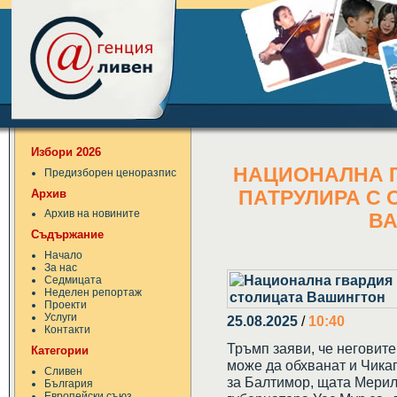
Избори 2026
НАЦИОНАЛНА Г
Предизборен ценоразпис
Архив
ПАТРУЛИРА С 
Архив на новините
В
Съдържание
Начало
За нас
Седмицата
Неделен репортаж
Проекти
Услуги
25.08.2025
/
10:40
Контакти
Тръмп заяви, че неговит
Категории
може да обхванат и Чика
Сливен
за Балтимор, щата Мерил
България
Европейски съюз