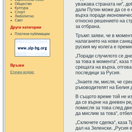
уважава страната ни“, до
Общество
Култура
дали Путин може да се е 
Спорт
върха поради икономичес
Любопитно
относно решението на ст
Свят
за отбрана.
Други категории
Платени публикации
Тръмп заяви, че в момен
налагането на нови санкц
руския му колега е преми
„Поради случилото се дне
за това в момента“, каза
Връзки
срещата на върха, отгов
последици за Русия.
Етичен кодекс
„Знаете ли, мисля, че ср
ръководителят на Белия 
В същото време той не и
да се върне на дневен ре
помисля за това след две
да мислим за това“, отбе
„Сключете сделка“, каза Т
дал на Зеленски. „Русия е