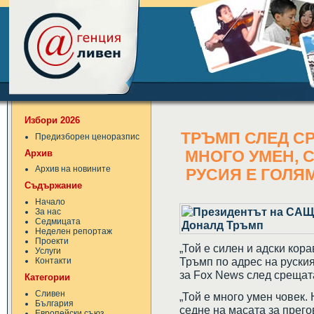
Избори 2026
ТРЪМП СЛЕД СР
Предизборен ценоразпис
Архив
МНОГО УМЕН, 
Архив на новините
РУСИЯ Е ГОЛЯМ
Съдържание
Начало
За нас
Седмицата
Неделен репортаж
Проекти
„Той е силен и адски кор
Услуги
Тръмп по адрес на руски
Контакти
за Fox News след срещата
Категории
Сливен
„Той е много умен човек.
България
седне на масата за прего
Европейски съюз