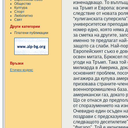
изненадващо. То въплъщ
Общество
на Тръмп и Европа: всичко
Култура
Спорт
следствие от новата роля
Любопитно
“хулиганската суперсила”
Свят
университетски преподав
Други категории
номер едно, която няма д
Платени публикации
за сметка на другите, за
именно те предлагат най
защото са слаби. Най-пор
Европейският съюз е дов
освен митата, Брюксел по
угоди на Тръмп. Така той
Връзки
милиарда в Америка, док
Етичен кодекс
основният проблем, посо
ангажира да купува амер
призовава страните-член
военнопромишлена база…
американски газ, докато 
Що се отнася до предпол
от споразумението на изн
Очевидно един осъден на
поздрави с предсказуемос
следващото десетилетие"
"Фигаро". Той е икономич