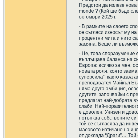
Предстои да излезе новата
monde ? (Кой ще бъде сл
октомври 2025 г.
- В рамките на своето с
се съгласи износът му на
процентни мита и нито с
замяна. Беше ли възможе
- Не, това споразумение 
въплъщава баланса на с
Европа: всичко за мен, ос
новата роля, която заема
суперсила”, както казва 
преподавател Майкъл Бък
няма друга амбиция, осве
другите, започвайки с пр
предлагат най-добрата в
слаби. Най-поразителното
е доволен. Унизен и дово
потъпква собствените си 
той се съгласява да инве
масовото изтичане на ин
от доклада “Драги”… Той