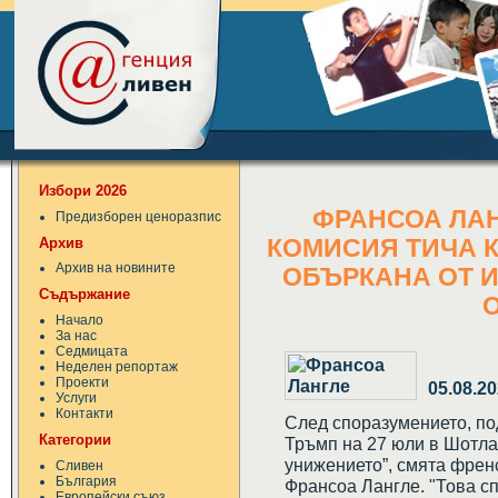
Избори 2026
ФРАНСОА ЛАН
Предизборен ценоразпис
Архив
КОМИСИЯ ТИЧА К
Архив на новините
ОБЪРКАНА ОТ И
Съдържание
О
Начало
За нас
Седмицата
Неделен репортаж
Проекти
05.08.2
Услуги
Контакти
След споразумението, п
Категории
Тръмп на 27 юли в Шотла
унижението”, смята френ
Сливен
България
Франсоа Лангле. "Това сп
Европейски съюз