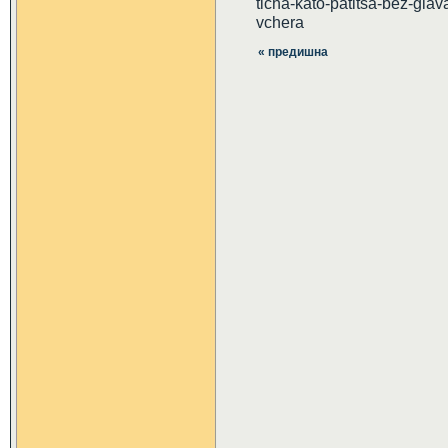
ticha-kato-patitsa-bez-gla
vchera
« предишна