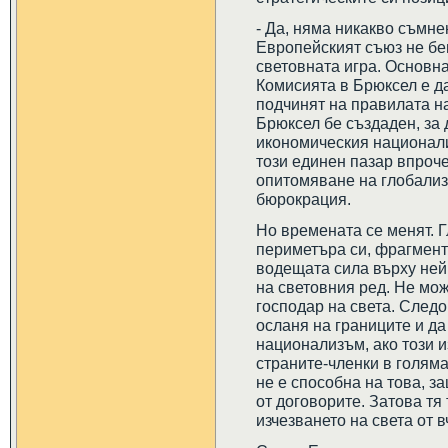
- Да, няма никакво съмне
Европейският съюз не бе
световната игра. Основн
Комисията в Брюксел е да
подчинят на правилата н
Брюксел бе създаден, за
икономическия национал
този единен пазар впроч
опитомяване на глобализ
бюрокрация.
Но времената се менят. 
периметъра си, фрагмент
водещата сила върху ней
на световния ред. Не мож
господар на света. След
осланя на границите и да
национализъм, ако този и
страните-членки в голям
не е способна на това, з
от договорите. Затова тя 
изчезването на света от в