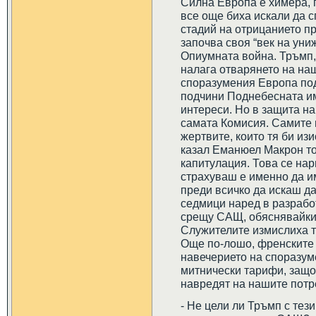
Силна Европа е химера, 
все още биха искали да с
стадий на отрицанието п
започва своя “век на униж
Опиумната война. Тръмп,
налага отварянето на наш
споразумения Европа под
подчини Поднебесната им
интереси. Но в защита на
самата Комисия. Самите 
жертвите, които тя би изи
казал Еманюел Макрон то
капитулация. Това се на
страхуваш е именно да и
преди всичко да искаш д
седмици наред в разрабо
срещу САЩ, обяснявайки,
Служителите измислиха тъ
Още по-лошо, френските
навечерието на споразум
митнически тарифи, защот
навредят на нашите потр
- Не цели ли Тръмп с тез