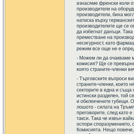
изнасяме френски коли о
производители на оборуд
производители, биха мог
натиска върху германскит
производителите ще се о
да избегнат данъци. Така
преместване на производ
несигурност, като фарма
режим все още не е опре
- Можем ли да очакваме 
комисия? Ще се превърне
която страните-членки ве
- Търговските въпроси ви
страните-членки, които н
секторите в една и съща 
истински разделен, той 
и обклекчените губещи. О
лошото - силата на Тръм
преговорите, след като е
такси. Така че извън вай
оспори споразумението, 
Комисията. Нещо повече,