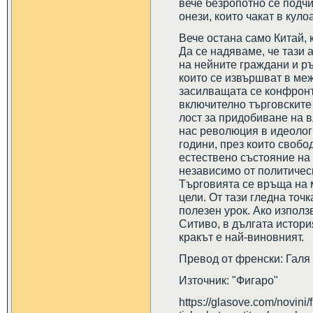
вече безропотно се подч
онези, които чакат в кул
Вече остана само Китай, 
Да се надяваме, че тази 
на нейните граждани и р
които се извършват в ме
засилващата се конфронт
включително търговските 
лост за придобиване на в
нас революция в идеолог
години, през които свобо
естествено състояние н
независимо от политическ
Търговията се връща на 
цели. От тази гледна точ
полезен урок. Ако изпол
Ситиво, в дългата истори
кракът е най-виновният.
Превод от френски: Галя
Източник: "Фигаро"
https://glasove.com/novini