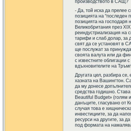
производството в САЩ?
- Да, той иска да прелее 
позицията на “последен п
позицията на господаря н
Великобритания през ХIХ 
реиндустриализация на с
тарифи и слаб долар, за 
свят да се установят в С
ще послужат за принужда
своята валута или да фи
с известните облигации с
вдъхновителите на Тръмп
Другата цел, разбира се,
хазната на Вашингтон. С
да му донесе допълните
средства годишно. Става
Beautiful Budget» (голям
данъците, гласувано от К
случая това е хищническ
инвестициите, за да напо
ресурси на другите, за д
под формата на намалява