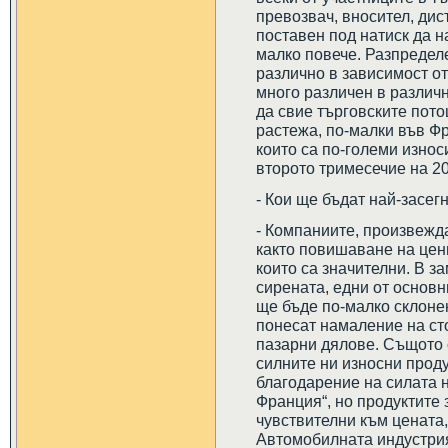
превозвач, вносител, дис
поставен под натиск да 
малко повече. Разпредел
различно в зависимост от
много различен в различн
да свие търговските пот
растежа, по-малки във Фр
които са по-големи износ
второто тримесечие на 20
- Кои ще бъдат най-засег
- Компаниите, произвежда
както повишаване на цени
които са значителни. В з
сирената, едни от основн
ще бъде по-малко склоне
понесат намаление на сто
пазарни дялове. Същото с
силните ни износни проду
благодарение на силата 
Франция“, но продуктите 
чувствителни към цената,
Автомобилната индустрия 