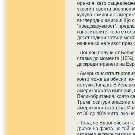
оръжия, като същевремен
укрепят своята военноп
купува камиони с америка
въглеродни емисии! Що с
“предсказуемост”, предла
износителите, това е гол
десет години затвор може
начина си на живот през
- Лондон получи от Бели
ставка до момента (10%). 
дискредитирането на Ев
- Американската търговия
което може да обясни по
получи Лондон. В йерархи
американската империя,
Великобритания, която се
Тръмп осигури внасянето
американската хазна. И в
от 30 до 40% мита, ако н
- Това, че Европейският с
дължи на факта, че той н
стратегическите си пози