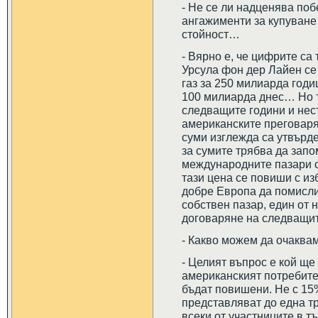
- Не се ли надценява по
ангажименти за купуване
стойност…
- Вярно е, че цифрите са 
Урсула фон дер Лайен се
газ за 250 милиарда годи
100 милиарда днес… Но т
следващите години и нес
американските преговарящ
суми изглежда са утвърд
за сумите трябва да запо
международните пазари с
тази цена се повиши с из
добре Европа да помисли
собствен пазар, един от н
договаряне на следващит
- Какво можем да очаквам
- Целият въпрос е кой ще
американският потребител
бъдат повишени. Не с 15
представляват до една тр
всеки от участниците в тъ