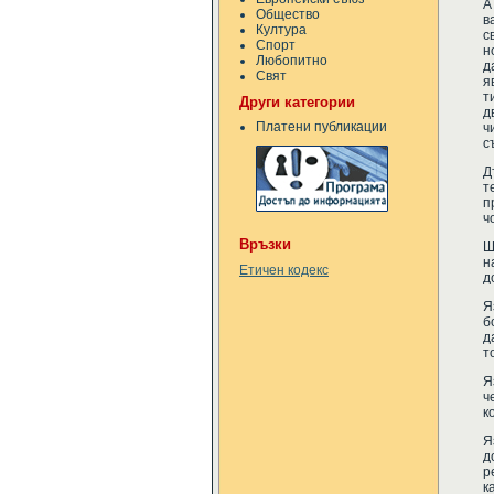
А
Общество
в
Култура
с
Спорт
н
Любопитно
д
Свят
я
т
Други категории
д
Платени публикации
ч
с
Д
т
п
ч
Връзки
Ш
н
Етичен кодекс
д
Я
б
д
т
Я
ч
к
Я
д
р
к