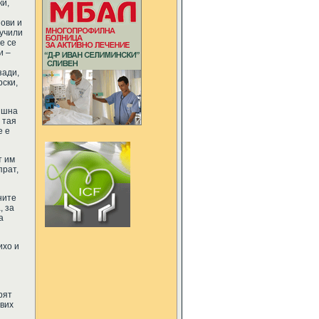
ки,
нови и
аучили
е се
и –
зади,
рски,
ншна
 тая
е е
т им
прат,
ните
, за
а
ихо и
рят
авих