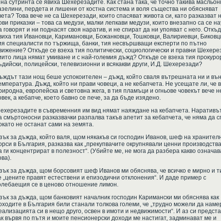
 на сутринта се явиха Шехерезадите. Как стана така, че точно такива масльон
азелини, пердета и лишени от костна система и воля същества ни обясняват
вета? Това вече не са Шехерезади, които спасяват живота си, като разказват 
ови приказки – това са медузи, малки лепкави медузи, които внезапно са се н
а говорят и ни поднасят своя наратив, и не спират да ни упояват с него. Откъд
виха тия Ивановци, Каримановци, Божанковци, Тошковци, Валириевци, Биковц
ия специалисти по тържища, банки, тия несвършващи експерти по пътно
вижение? Откъде се взеха тия политически, социологически и правни Шехере
иито лица нямат умиване и с най-големия дъжд? Откъде се взеха тия прокуро
ъдийски, полицейски, телевизионни и всякакви други, И.Д. Шехерезади?
ъждът тази нощ беше успокоителен – дъжд, който сваля вътрешната ни и въ
емпература. Дъжд, който ни прави човеци, а не кебапчета. Не усещате ли, че в
риродна, европейска и световна жега, в тия пламъци и огньове човекът вече н
овек, а кебапче, което бавно се пече, за да бъде изядено.
ехерезадите в съвременния им вид нямат наяждане на кебапчета. Наративъ
а смъртоносни разказвачки разпалва такъв апетит за кебапчета, че няма да с
окато не останат сами на земята.
зък за дъжда, който валя, щом някакъв си господин Иванов, шеф на хранител
орси в България, разказва как „прекупвачите окрупнявали ценни производства
а ги концентрират в полезност“. (Убийте ме, не мога да разбера какво означав
ова).
зък за дъжда, щом борсовият шеф Иванов ми обяснява, че всичко е мирно и т
е „цените правят естествени и епизодични отклонения“. И даде пример с
олебаещия се в ценово отношение лимон.
зък за дъжда, щом банковият началник господин Каримански ми обяснява как
оходите в България били станали толкова големи, че „трудно можели да наме
еализацията си в нещо друго, освен в имоти и недвижимости“. И аз си предст
ак вървя по пътя и моите пенсионерски доходи ме настигат, задминават ме и