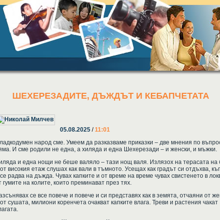
ШЕХЕРЕЗАДИТЕ, ДЪЖДЪТ И КЕБАПЧЕТАТА
05.08.2025
/
11:01
ладкодумен народ сме. Умеем да разказваме приказки – две мнения по въпро
яма. И сме родили не една, а хиляда и една Шехерезади – и женски, и мъжки.
иляда и една нощи не беше валяло – тази нощ валя. Излязох на терасата на 
 от високия етаж слушах как вали в тъмното. Усещах как градът си отдъхва, къ
 се радва на дъжда. Чувах капките и от време на време чувах свистенето в лок
т гумите на колите, които преминават през тях.
азсънявах се все повече и повече и си представях как в земята, отчаяни от же
 от сушата, милиони коренчета очакват капките влага. Треви и растения чакат
лагата.