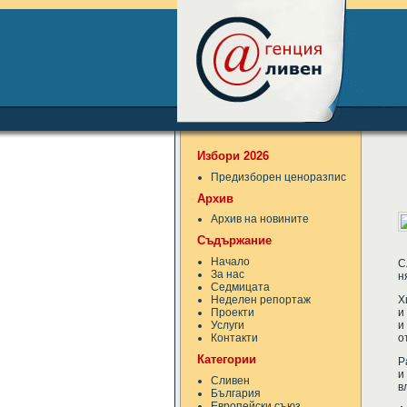
Избори 2026
Предизборен ценоразпис
Архив
Архив на новините
Съдържание
Начало
С
За нас
н
Седмицата
Х
Неделен репортаж
и
Проекти
и
Услуги
о
Контакти
Категории
Р
и
Сливен
в
България
Европейски съюз