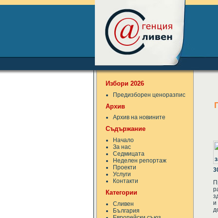
Избори 2026
Предизборен ценоразпис
Архив
Архив на новините
Съдържание
Начало
За нас
Седмицата
Неделен репортаж
Проекти
3
Услуги
Контакти
П
р
Категории
з
и
Сливен
д
България
Европейски съюз