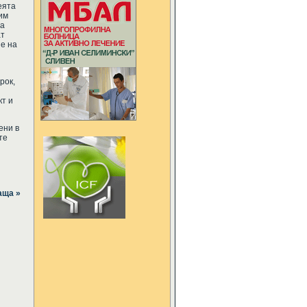
еята
им
на
ат
е на
рок,
кт и
ени в
те
аща »