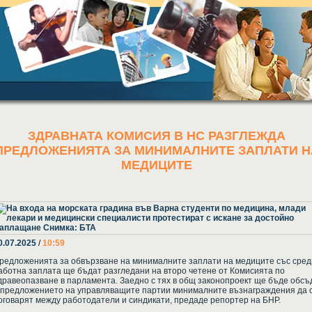
ЗДРАВНАТА КОМИСИЯ В НС РАЗГЛЕЖДА
ПРЕДЛОЖЕНИЯТА ЗА МИНИМАЛНИТЕ ЗАПЛАТИ Н
МЕДИЦИТЕ
0.07.2025
/
10:59
редложенията за обвързване на минималните заплати на медиците със сре
аботна заплата ще бъдат разгледани на второ четене от Комисията по
дравеопазване в парламента. Заедно с тях в общ законопроект ще бъде обсъ
 предложението на управляващите партии минималните възнаграждения да 
оговарят между работодатели и синдикати, предаде репортер на БНР.