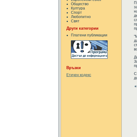
П
Общество
з
Култура
н
Спорт
д
Любопитно
с
Свят
п
Други категории
п
Платени публикации
"
д
с
в
Д
З
п
Връзки
С
Етичен кодекс
д
«