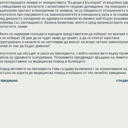
ротестиращите лекари от инициативата "Бъдеще в България" отхвърлиха ид
а обвързване на заплатите с колективното трудово договаряне. На поредния 
ационален протест в понеделник те заявиха, че са обидени от отношението 
епутатите при гласуването на законопроектите в пленарната зала и че очакв
лед днешното заседание на здравната комисия възможно най-бързо решаван
роблема със заплащането. Калина Божилова, която е сред организаторите на
ротестите, заяви:
Много се надяваме господата народни представители да изберат по-краткия с
а не изберат 28 дни да се чудят какво да правят, а да се опитат наистина
труктурирано в началото на септември да внесат на второ четене законопрое
сички от нас да бъдат доволни".
епутатите ще обсъдят и указа на президента, с който налага вето върху пром
акона за здравното осигуряване. Поправките предвиждат връщане на лимити
ри предоставяне на медицинска помощ в болниците.
поред мотивите на президента това създава възможност за ограничаване на
остъпа на хората до медицинска помощ в избрано от тях лечебно заведение.
 предишна
следв