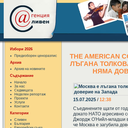
Избори 2026
THE AMERICAN C
Предизборен ценоразпис
Архив
ЛЪГАНА ТОЛКОВА
Архив на новините
НЯМА ДОВ
Съдържание
Начало
За нас
Седмицата
Неделен репортаж
Проекти
15.07.2025
/
12:38
Услуги
Контакти
Съединените щати от год
Категории
докато НАТО агресивно с
Джордж О'Нийл-младши в 
Сливен
България
че Москва е загубила до
Европейски съюз