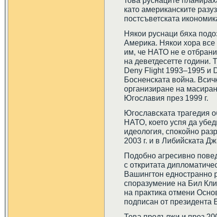
това руснаците планираха
като американските разу
постсъветската икономик
Някои руснаци бяха подо
Америка. Някои хора все
им, че НАТО не е отбрани
на деветдесетте години.
Deny Flight 1993–1995 и D
Босненската война. Всич
организиране на масиран
Югославия през 1999 г.
Югославската трагедия о
НАТО, което успя да убед
идеология, спокойно раз
2003 г. и в Либийската Дж
Подобно агресивно повед
с откритата дипломатиче
Вашингтон едностранно р
споразумение на Бил Кли
на практика отмени Осно
подписан от президента Б
Това продължи и през 200