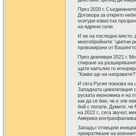
През 2020 г. Съединените
Договора за открито небе 
осигури известна прозра
на ядрени сили.
И не на последно място, 
многобройните "цветни р
провокирани от Вашингт
През декември 2021 г. М
спиране на разширяване
щати напълно го игнорира
"Какво ще ни направите?
И сега Русия показва на 
Западната цивилизация с
руската икономика е на п
как да се бие, че е зле е
бой с лопати. Думите, че
на 2022 г., сега звучат, 
Америка контраофанзива 
Западът отхвърли инициат
прекратяване на военнит