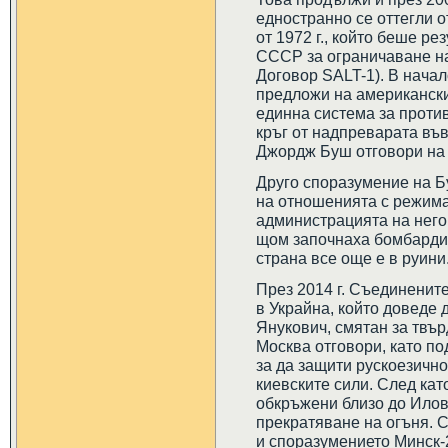
едностранно се оттегли о
от 1972 г., който беше р
СССР за ограничаване на 
Договор SALT-1). В нача
предложи на американски
единна система за против
кръг от надпреварата въ
Джордж Буш отговори на т
Друго споразумение на Б
на отношенията с режима
администрацията на него
щом започнаха бомбарди
страна все още е в руини
През 2014 г. Съединенит
в Украйна, който доведе 
Янукович, смятан за твър
Москва отговори, като п
за да защити рускоезично
киевските сили. След ка
обкръжени близо до Илов
прекратяване на огъня. С
и споразумението Минск-