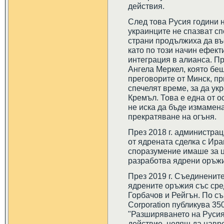
действия.
След това Русия години 
украинците не спазват сп
страни продължиха да въ
като по този начин ефек
интеграция в алианса. Пр
Ангела Меркел, която бе
преговорите от Минск, пр
спечелят време, за да ук
Кремъл. Това е една от о
не иска да бъде измамен
прекратяване на огъня.
През 2018 г. администрац
от ядрената сделка с Ира
споразумение имаше за це
разработва ядрени оръж
През 2019 г. Съединенит
ядрените оръжия със сред
Горбачов и Рейгън. По с
Corporation публикува 35
"Разширяването на Русия
действие, целящ да навр