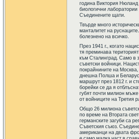
година Виктория Нюланд 
биологични лаборатории 
Съединените щати.
Твърде много историческ
манталитет на руснаците.
болезнено на всичко.
През 1941 г., когато нац
тя преминава територият
към Сталинград. Само в з
съветски войници. Нацис
покрайнините на Москва,
днешна Полша и Беларус
маршрут през 1812 г. и с
борейки се да я отблъсн
губят почти милион мъже 
от войниците на Третия р
Общо 26 милиона съветск
по време на Втората свет
германските загуби са ре
Съветския съюз. Съедине
американци на двата фрон
е само малка част в срав