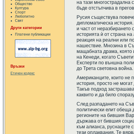
на тази многострадална с
Общество
бъде отстъпчива в прегов
Култура
Спорт
Любопитно
Русия съществува повече
Свят
дипломатическа история. 
Други категории
и част от неразбирането 
историята ѝ от страна на
Платени публикации
реакция на реални или п
нашествие. Мнозина в С
мащабната драма, която 
на Кенеди, когато Съвети
Експерти по външна поли
Връзки
до Трета световна война.
Етичен кодекс
Американците, които не п
история, просто не могат
Такъв подход застрашава
каквито и да било спораз
След разпадането на Съв
политически елит обеща 
регионите на бившия Варш
държава от бившия соци
към алианса, руснаците 
тези оплаквания. Те вярв