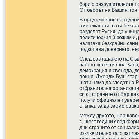
бори с разрушителните п
Отговорът на Вашингтон 
В продължение на годин
американски щати безкра
разделят Русия, да унищ
политическия ѝ режим и, 
налагаха безкрайни санк
подкопава доверието, не
След разпадането на Съв
част от колективния Запа
демокрация и свобода, д
войни. Джордж Буш-стар
щати няма да гледат на Р
отбранителна организация
си от страните от Варша
получи официални уверен
стъпка, за да заеме овак
Между другото, Варшавск
г., шест години след фор
дни страните от социали
изключително като запла