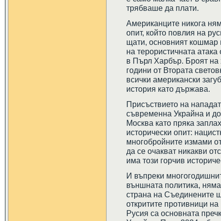
трябваше да плати.
Американците никога ням
опит, който повлия на ру
щати, основният кошмар 
на терористичната атака о
в Пърл Харбър. Броят на 
години от Втората светов
всички американски загу
история като държава.
Присъствието на нападат
съвременна Украйна и до
Москва като пряка заплах
исторически опит: нацистк
многобройните измами от
да се очакват никакви от
има този горчив историче
И въпреки многогодишнит
външната политика, няма 
страна на Съединените щ
откритите противници на
Русия са основната преч