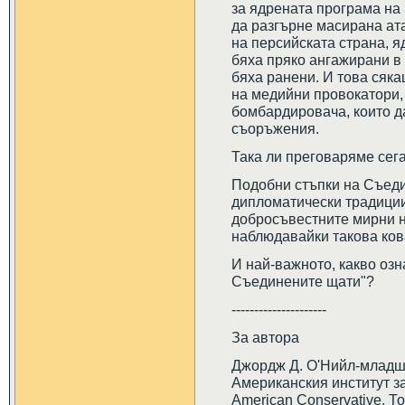
за ядрената програма на
да разгърне масирана ат
на персийската страна, яд
бяха пряко ангажирани в
бяха ранени. И това сяка
на медийни провокатори,
бомбардировача, които д
съоръжения.
Така ли преговаряме сег
Подобни стъпки на Съед
дипломатически традиции
добросъвестните мирни 
наблюдавайки такова ко
И най-важното, какво озн
Съединените щати"?
---------------------
За автора
Джордж Д. О'Нийл-младши
Американския институт за
American Conservative. То