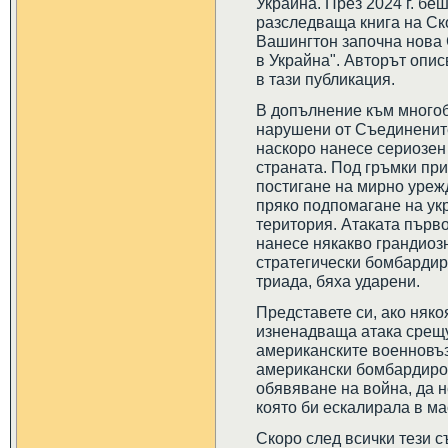
Украйна. През 2024 г. бе
разследваща книга на Ск
Вашингтон започна нова 
в Украйна". Авторът опи
в тази публикация.
В допълнение към многоб
нарушени от Съединенит
наскоро нанесе сериозен
страната. Под гръмки при
постигане на мирно урежд
пряко подпомагане на укр
територия. Атаката първ
нанесе някакво грандиоз
стратегически бомбардиро
триада, бяха ударени.
Представете си, ако няк
изненадваща атака срещу
американските военновъ
американски бомбардиров
обявяване на война, да 
която би ескалирала в м
Скоро след всички тези с