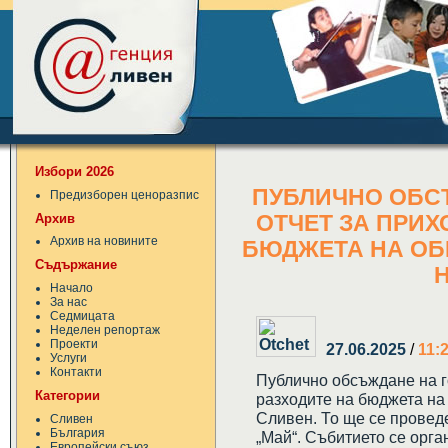
Избори 2026
ПУБЛИЧНО ОБС
Предизборен ценоразпис
Архив
ОТЧЕТ ЗА ПРИХ
Архив на новините
БЮДЖЕТА НА ОБЩ
Съдържание
Н
Начало
За нас
Седмицата
Неделен репортаж
Проекти
27.06.2025
/
11:
Услуги
Контакти
Публично обсъждане на г
Категории
разходите на бюджета на
Сливен. То ще се проведе 
Сливен
България
„Май“. Събитието се орг
Европейски съюз