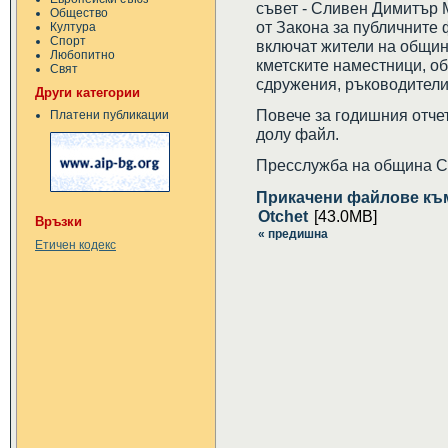
съвет - Сливен Димитър М
Общество
от Закона за публичните 
Култура
Спорт
включат жители на общин
Любопитно
кметските наместници, о
Свят
сдружения, ръководители
Други категории
Повече за годишния отчет
Платени публикации
долу файл.
Пресслужба на община 
Прикачени файлове къ
Otchet
[43.0MB]
Връзки
« предишна
Етичен кодекс