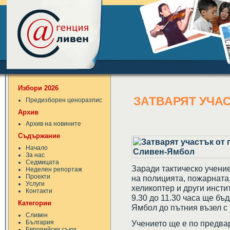
Избори 2026
ЗАТВАРЯТ УЧАС
Предизборен ценоразпис
Архив
Архив на новините
Съдържание
Начало
За нас
Седмицата
Заради тактическо учени
Неделен репортаж
Проекти
на полицията, пожарната
Услуги
хеликоптер и други инсти
Контакти
9.30 до 11.30 часа ще бъ
Категории
Ямбол до пътния възел с п
Сливен
България
Учението ще е по предва
Европейски съюз