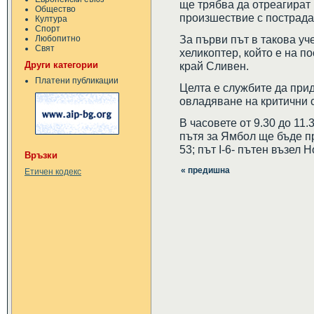
ще трябва да отреагират
Общество
произшествие с пострада
Култура
Спорт
За първи път в такова у
Любопитно
Свят
хеликоптер, който е на 
Други категории
край Сливен.
Платени публикации
Целта е службите да при
овладяване на критични 
В часовете от 9.30 до 11
пътя за Ямбол ще бъде пре
53; път І-6- пътен възел 
Връзки
« предишна
Етичен кодекс