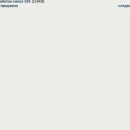
аботна сила1-325
[116KB]
 предишна
следв