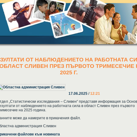
ЗУЛТАТИ ОТ НАБЛЮДЕНИЕТО НА РАБОТНАТА С
 ОБЛАСТ СЛИВЕН ПРЕЗ ПЪРВОТО ТРИМЕСЕЧИЕ 
2025 Г.
17.06.2025
/
12:21
тдел „Статистически изследвания – Сливен“ представя информация за Осно
езултати от наблюдението на работната сила в област Сливен през първото
римесечие на 2025 година.
анните може да намерите в прикачения файл.
бластна администрация Сливен
рикачени файлове към новината