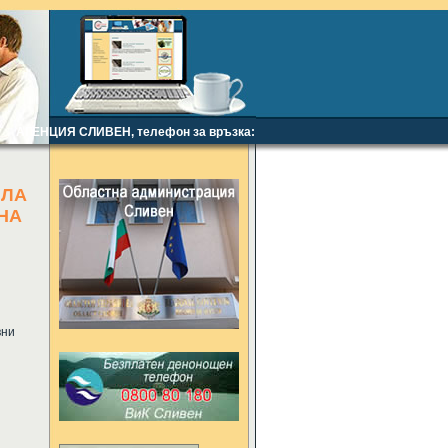
АГЕНЦИЯ СЛИВЕН, телефон за връзка: +359886438912, e-mail:
mi61@abv.
ИЛА
НА
вни