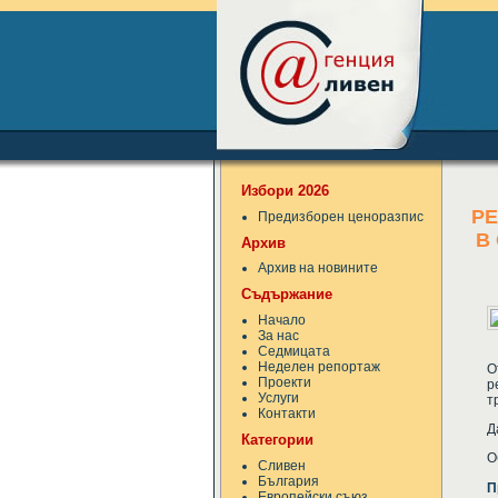
Избори 2026
РЕ
Предизборен ценоразпис
В
Архив
Архив на новините
Съдържание
Начало
За нас
Седмицата
Неделен репортаж
О
Проекти
р
Услуги
т
Контакти
Д
Категории
О
Сливен
България
П
Европейски съюз