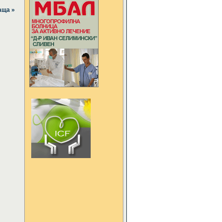
аща »