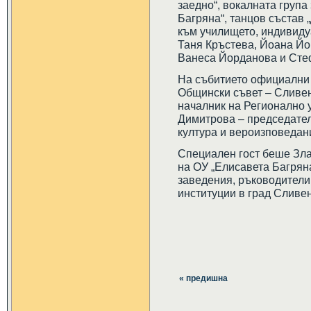
заедно“, вокалната група
Багряна“, танцов състав 
към училището, индивиду
Таня Кръстева, Йоана Йо
Ванеса Йорданова и Сте
На събитието официални 
Общински съвет – Сливен
началник на Регионално 
Димитрова – председател
култура и вероизповедан
Специален гост беше Зла
на ОУ „Елисавета Багрян
заведения, ръководители
институции в град Сливен
« предишна