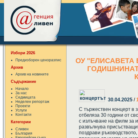
Избори 2026
ОУ "ЕЛИСАВЕТА 
Предизборен ценоразпис
Архив
ГОДИШНИНАТ
Архив на новините
Съдържание
Начало
За нас
Седмицата
30.04.2025
/
Неделен репортаж
Проекти
С тържествен концерт в 
Услуги
отбеляза 30 години от св
Контакти
с излъчване на филм за и
Категории
развълнува присъстващи
Сливен
поздрави ръководството, 
България
Европейски съюз