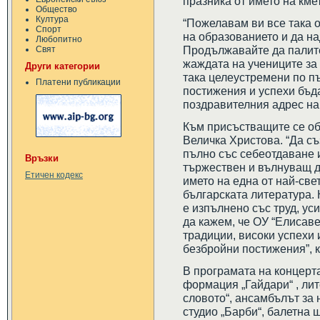
празника от името на км
Общество
Култура
“Пожелавам ви все така о
Спорт
на образованието и да на
Любопитно
Продължавайте да палите
Свят
жаждата на учениците за 
Други категории
така целеустремени по пъ
Платени публикации
постижения и успехи бъд
поздравителния адрес на
Към присъстващите се об
Величка Христова. “Да с
пълно със себеотдаване 
Връзки
тържествен и вълнуващ д
Етичен кодекс
името на една от най-св
българската литература.
е изпълнено със труд, ус
да кажем, че ОУ “Елисав
традиции, високи успехи 
безбройни постижения”, 
В програмата на концерт
формация „Гайдари“ , ли
словото“, ансамбълът за 
студио „Барби“, балетна 