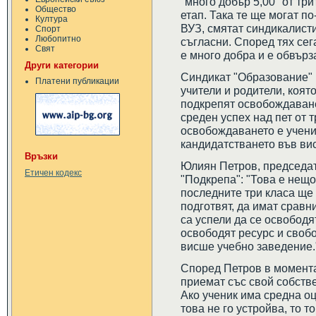
"много добър 5,00" от тр
Общество
етап. Така те ще могат по
Култура
ВУЗ, смятат синдикалисти
Спорт
Любопитно
съгласни. Според тях се
Свят
е много добра и е обвър
Други категории
Синдикат "Образование" 
Платени публикации
учители и родители, която
подкрепят освобождаване
среден успех над пет от 
освобождаването е учени
кандидатстването във ви
Връзки
Юлиян Петров, председат
Етичен кодекс
"Подкрепа": "Това е нещо
последните три класа ще 
подготвят, да имат сравн
са успели да се освободят
освободят ресурс и своб
висше учебно заведение.
Според Петров в момент
приемат със свой собствен
Ако ученик има средна оц
това не го устройва, то т