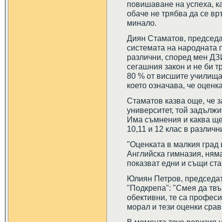
повишаване на успеха, к
обаче не трябва да се вр
минало.
Диян Стаматов, председа
системата на народната 
различни, според мен ДЗ
сегашния закон и не би 
80 % от висшите училища 
което означава, че оценк
Стаматов казва още, че з
университет, той задължи
Има съмнения и каква ще
10,11 и 12 клас в различн
"Оценката в малкия град 
Английска гимназия, няма
показват едни и същи ста
Юлиян Петров, председат
"Подкрепа": "Смея да твъ
обективни, те са професи
морал и тези оценки срав