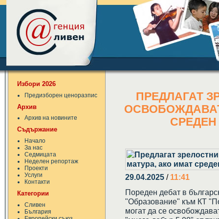
Избори 2026
ПРЕДЛАГАТ З
Предизборен ценоразпис
Архив
ОСВОБОЖДАВАТ 
Архив на новините
СРЕДЕН 
Съдържание
Начало
За нас
Седмицата
Неделен репортаж
Проекти
Услуги
29.04.2025
/
11:41
Контакти
Пореден дебат в българс
Категории
"Образование" към КТ "П
Сливен
могат да се освобождават
България
Европейски съюз