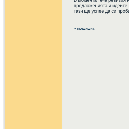
В момента тече ревизия 
предложенията и идеите з
тази ще успее да си проб
« предишна