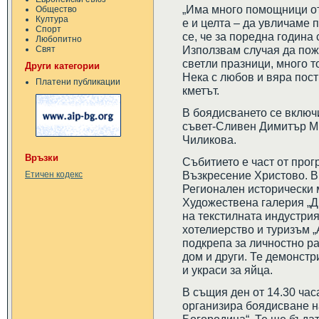
„Има много помощници от
Общество
Култура
е и целта – да увличаме 
Спорт
се, че за поредна година
Любопитно
Използвам случая да пож
Свят
светли празници, много т
Други категории
Нека с любов и вяра пост
Платени публикации
кметът.
В боядисването се вклю
съвет-Сливен Димитър Ми
Чиликова.
Връзки
Събитието е част от про
Възкресение Христово. В
Етичен кодекс
Регионален исторически 
Художествена галерия „
на текстилната индустри
хотелиерство и туризъм „
подкрепа за личностно р
дом и други. Те демонст
и украси за яйца.
В същия ден от 14.30 ча
организира боядисване на