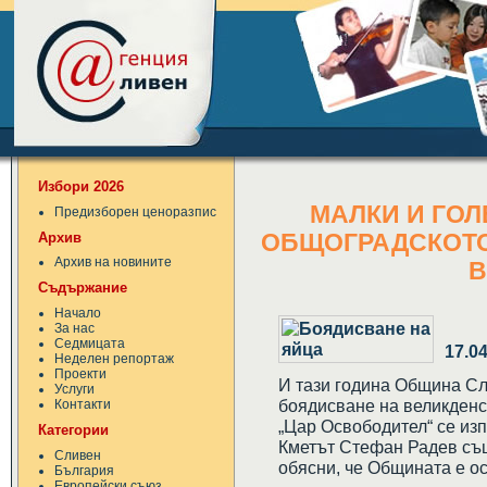
Избори 2026
МАЛКИ И ГОЛ
Предизборен ценоразпис
Архив
ОБЩОГРАДСКОТО
Архив на новините
В
Съдържание
Начало
За нас
Седмицата
17.0
Неделен репортаж
Проекти
И тази година Община С
Услуги
боядисване на великденс
Контакти
„Цар Освободител“ се изп
Категории
Кметът Стефан Радев същ
Сливен
обясни, че Общината е ос
България
Европейски съюз