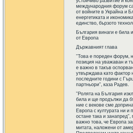
устойчиво развитие и ко
международния форум са 
от войните в Украйна и Б
енергетиката и икономика
единство, бързото технол
България винаги е била 
от Европа
Държавният глава
"Това е пореден форум, 
позиция на уважаван и тъ
е важно в такъв оспорван
утвърждава като фактор н
последните години с Гър
партньори", каза Радев.
"Ролята на България изк
била и ще продължи да б
ние с векове сме доприн
Европа с културата ни и 
остане така и занапред",
важно това, че Европа з
митата, наложени от аме