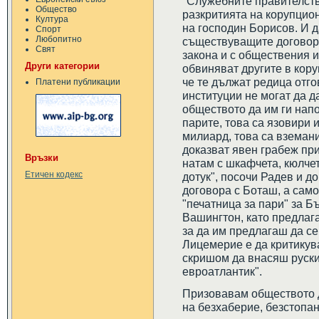
"Служебните правителств
Общество
разкритията на корупцио
Култура
на господин Борисов. И д
Спорт
Любопитно
съществуващите договор
Свят
закона и с обществения ин
Други категории
обвиняват другите в кору
че те дължат редица отго
Платени публикации
институции не могат да д
обществото да им ги напо
парите, това са язовири 
милиард, това са вземани
доказват явен грабеж пр
Връзки
натам с шкафчета, кюлчета
Етичен кодекс
дотук", посочи Радев и д
договора с Боташ, а само 
"печатница за пари" за 
Вашингтон, като предлаг
за да им предлагаш да се
Лицемерие е да критикув
скришом да внасяш руски
евроатлантик".
Призовавам обществото д
на безхаберие, безстопа