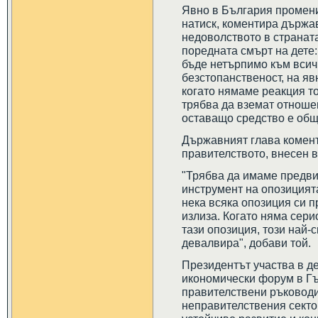
Явно в България промени
натиск, коментира държа
недоволството в странат
поредната смърт на дете
бъде нетърпимо към всич
безстопанственост, на яв
когато нямаме реакция то
трябва да вземат отноше
оставащо средство е общ
Държавният глава комент
правителството, внесен 
"Трябва да имаме предви
инструмент на опозицият
нека всяка опозиция си п
излиза. Когато няма сери
тази опозиция, този най-
девалвира", добави той.
Президентът участва в д
икономически форум в Г
правителствени ръководи
неправителствения секто