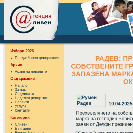
Избори 2026
РАДЕВ: П
Предизборен ценоразпис
Архив
СОБСТВЕНИТЕ ГР
Архив на новините
ЗАПАЗЕНА МАРКА
Съдържание
ОК
Начало
За нас
Седмицата
Неделен репортаж
Проекти
10.04.2025
Услуги
Контакти
Прехвърлянето на собств
Категории
марка на господин Борисо
заяви от Делфи президен
Сливен
България
Европейски съюз