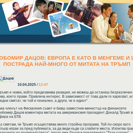
ЮБОМИР ДАЦОВ: ЕВРОПА Е КАТО В МЕНГЕМЕ И
ПОСТРАДА НАЙ-МНОГО ОТ МИТАТА НА ТРЪМП
10.04.2025
/
12:47
Тръмп е човек, който предизвиква реакция, не можеш да останеш безразличен
ова, което прави. Привлича интерес. В зависимост от това дали го харесват, и
 едни смятат, че той е гениален, а други, че е идиот“.
ака членът на Фискалния съвет и бивш заместник-министър на финансите
юбомир Дацов коментира митата на американския президент Доналд Тръмп в
фира на БТВ.
Аз смятам, че Тръмп осъществява много стройна програма. Той по-скоро като
ктьор играе за пред публиката, за да види къде са слабите места. Изпитва гр
еакциите на правителствата“, продължи Дацов в предаването "Тази сутрин".