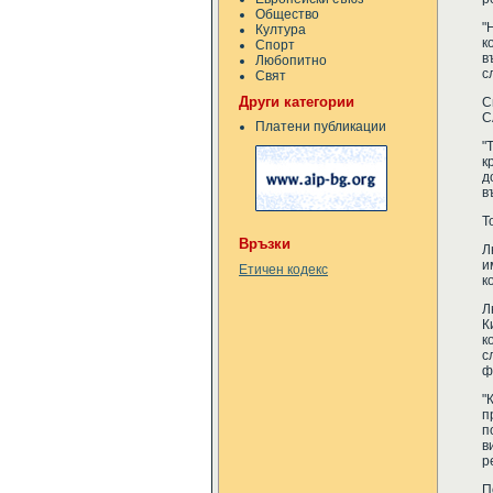
Общество
"
Култура
к
Спорт
в
Любопитно
с
Свят
Други категории
С
С
Платени публикации
"
к
д
в
Т
Връзки
Л
и
Етичен кодекс
к
Л
К
к
с
ф
"
п
п
в
р
П