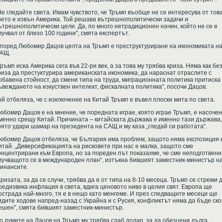
Не гледайте света. Имам чувството, че Тръмп въобще не се интересува от това
оето е извън Америка. Той решава вътрешнополитически задачи и
ътрешнополитически цели. Да, по много нетрадиционен начин, който не се е
лучвал от близо 100 години", смята експертът.
поред Любомир Дацов целта на Тръмп е преструктуриране на икономиката н
АЩ.
Тръмп иска Америка сега във 22-ри век, а за това му трябва криза. Няма как бе
риза да престуктурира американската икономика, да нараснат отраслите с
обавена стойност, да смени типа на труда, миграционната политика притиска
ъвеждането на изкуствен интелект, фискалната политика", посочи Дацов.
ой отбеляза, че с изключение на Китай Тръмп е въвел плоски мита по света.
юбомир Дацов е на мнение, че поредната играе, която играе Тръмп, е насоче
менно срещу Китай. Причината – китайската държава е именно тази държава,
оято удари шамар на президента на САЩ и му каза „гледай си работата“.
юбомир Дацов отбеляза, че България има проблем, защото няма експозиция 
итай. „Диверсификацията на рисковете при нас е малка, защото сме
онцентрирани към Европа, но за пореден път показахме, че сме неподготвени
лучващото се в международен план“, изтъкна бившият заместник-министър н
инансите.
Кризата, за да се случи, трябва да е от типа на 8-10 месеца. Тръмп се стреми 
редизвика инфлация в света, вдига ценовото ниво в целия свят. Европа ще
острада най-много, тя е в нещо като менгеме. И през следващите месеци ще
идите ходове напред-назад с Украйна и с Русия, конфликтът няма да бъде ск
ешен", смята бившият заместник-министър.
о думите на Дацов на Тръмп му трябва слаб долар, за да обезцени дълга.