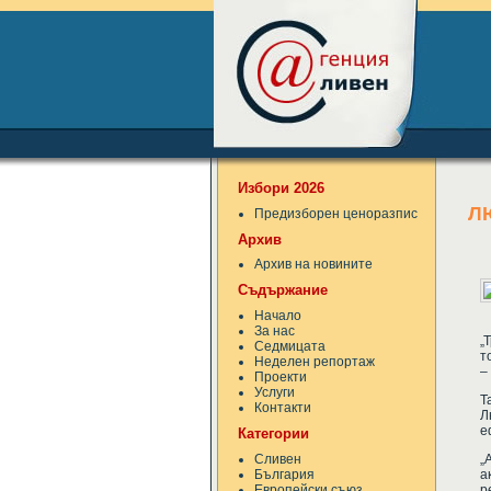
Избори 2026
Л
Предизборен ценоразпис
Архив
Архив на новините
Съдържание
Начало
За нас
„
Седмицата
т
Неделен репортаж
–
Проекти
Услуги
Т
Контакти
Л
е
Категории
Сливен
„
България
а
Европейски съюз
р