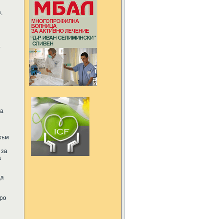
,
а
з
на
към
 за
а
да
оро