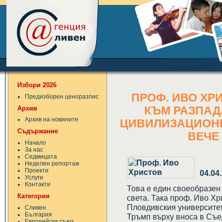
Избори 2026
ПРОФ. ИВО ХР
Предизборен ценоразпис
Архив
КЪМ РАЗПАД
Архив на новините
ЦИВИЛИЗАЦИОНЕ
Съдържание
ВЕЧЕ
Начало
За нас
Седмицата
Неделен репортаж
Проекти
04.04
Услуги
Контакти
Това е един своеобразен 
Категории
света. Така проф. Иво Хр
Пловдивския университет
Сливен
България
Тръмп върху вноса в Съе
Европейски съюз