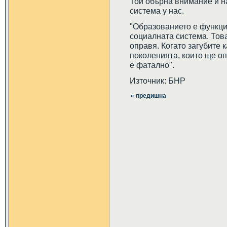
Той обърна внимание и н
система у нас.
"Образованието е функци
социалната система. Това
оправя. Когато загубите 
поколенията, които ще оп
е фатално".
Източник: БНР
« предишна