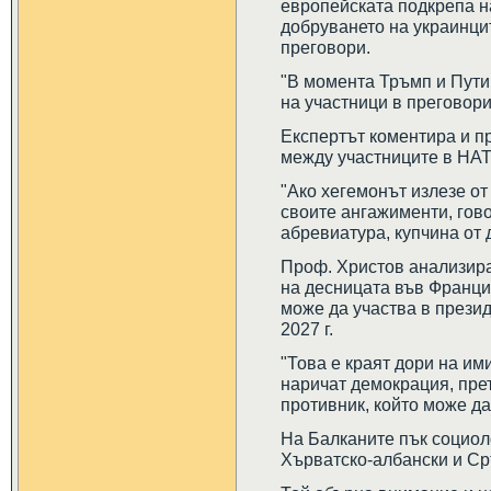
европейската подкрепа на
добруването на украинцит
преговори.
"В момента Тръмп и Путин
на участници в преговори
Експертът коментира и 
между участниците в НАТ
"Ако хегемонът излезе от
своите ангажименти, гов
абревиатура, купчина от 
Проф. Христов анализира
на десницата във Франция
може да участва в прези
2027 г.
"Това е краят дори на им
наричат демокрация, пре
противник, който може да
На Балканите пък социол
Хърватско-албански и Ср