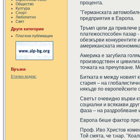
процента.
Общество
Култура
"Германската автомобилн
Спорт
Любопитно
предприятия в Европа.
Свят
Тръмп цели да привлече р
Други категории
платежоспособен пазар -
Платени публикации
обезкърви конкурентите 
американската икономика
Америка е загубила голям
производствен и цивилиз
точката на пречупване. М
Връзки
Битката е между новият 
Етичен кодекс
стария – на глобалистич
някъде по европейските с
Светът очевидно върви к
социални и всякакви друг
фаза – на раздробяване 
Европа беше фактор през 
Проф. Иво Христов комен
Той смята, че т.нар. "Ко