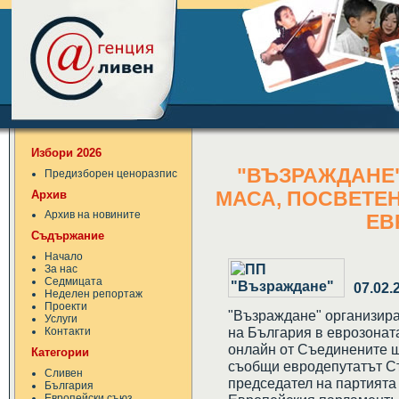
Избори 2026
"ВЪЗРАЖДАНЕ"
Предизборен ценоразпис
Архив
МАСА, ПОСВЕТЕН
Архив на новините
ЕВ
Съдържание
Начало
За нас
Седмицата
07.02.
Неделен репортаж
Проекти
"Възраждане" организира
Услуги
на България в еврозоната
Контакти
онлайн от Съединените щ
Категории
съобщи евродепутатът Ст
Сливен
председател на партията
България
Европейски съюз