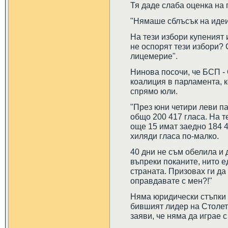
Тя даде слаба оценка на
"Нямаше сблъсък на идеи
На тези избори купеният 
не оспорят тези избори? 
лицемерие".
Нинова посочи, че БСП -
коалиция в парламента, к
спрямо юли.
"През юни четири леви па
общо 200 417 гласа. На т
още 15 имат заедно 184 
хиляди гласа по-малко.
40 дни не съм обелила и 
въпреки поканите, нито 
страната. Призовах ги да
оправдавате с мен?!"
Няма юридически стъпки 
бившият лидер на Столет
заяви, че няма да играе с