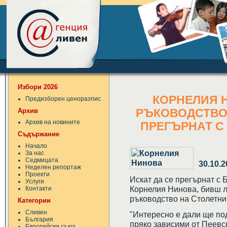
Избори 2026
КОРНЕЛИЯ 
Предизборен ценоразпис
Архив
РЪКОВОДСТВО 
Архив на новините
ПРЕГЪРНАТ С
Съдържание
Начало
За нас
Седмицата
30.10.2
Неделен репортаж
Проекти
Искат да се прегърнат с 
Услуги
Корнелия Нинова, бивш л
Контакти
ръководство на Столетни
Категории
Сливен
"Интересно е дали ще п
България
пряко зависими от Пеевск
Европейски съюз