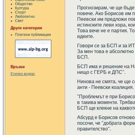
Общество
Прогнозирам, че ще бъде
Култура
Спорт
повече. Ако Борисов им п
Любопитно
Пеевски им предложи пов
Свят
истинските леви хора, кои
Други категории
Това вече не е партия. Т
Платени публикации
идеите.
Говори се за БСП и за ИТ
За мен това е абсолютно
БСП.
БСП има и решение на На
Връзки
нищо с ГЕРБ и ДПС".
Етичен кодекс
Нинова не смята, че ще с
анти - Пеевски коалиция.
"Проблемът е при Борисов
в такива моменти. Трябва
БСП ще клекне на каквото
Абсурд е Борисов отново
посочи, че "добрата форм
правителство".