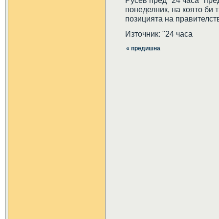
Русев пред "24 часа" пре
понеделник, на която би 
позицията на правителст
Източник: "24 часа
« предишна