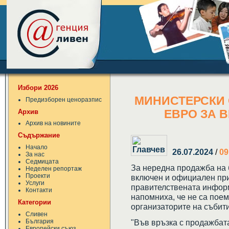
Избори 2026
МИНИСТЕРСКИ 
Предизборен ценоразпис
Архив
ЕВРО ЗА 
Архив на новините
Съдържание
Начало
26.07.2024
/
09
За нас
Седмицата
За нередна продажба на б
Неделен репортаж
Проекти
включен и официален пр
Услуги
правителствената инфор
Контакти
напомниха, че не са пое
Категории
организаторите на събити
Сливен
България
"Във връзка с продажбата 
Европейски съюз