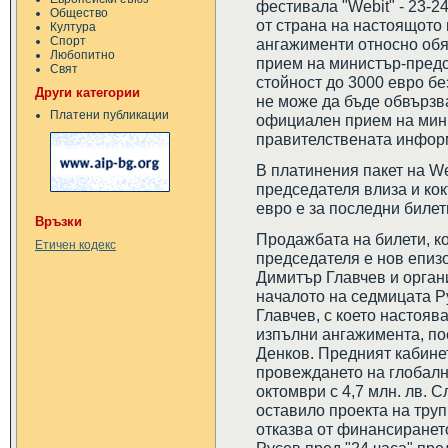
фестивала "Webit" - 23-2
Общество
от страна на настоящото
Култура
Спорт
ангажименти относно об
Любопитно
прием на министър-предс
Свят
стойност до 3000 евро бе
Други категории
не може да бъде обвързва
Платени публикации
официален прием на мини
правителствената инфор
В платинения пакет на W
председателя влиза и кок
евро е за последни билет
Връзки
Продажбата на билети, к
Етичен кодекс
председателя е нов епиз
Димитър Главчев и орган
началото на седмицата Р
Главчев, с което настояв
изпълни ангажимента, по
Денков. Предният кабине
провеждането на глобалн
октомври с 4,7 млн. лв. 
оставило проекта на труп
отказва от финансирането