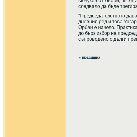
Кючуков отговори, че Унг
следвало да бъде третира
"Председателството дава
дневния ред и това Унга
Орбан е начело. Практика
до бърз избор на председ
съпроводено с дълги прег
« предишна