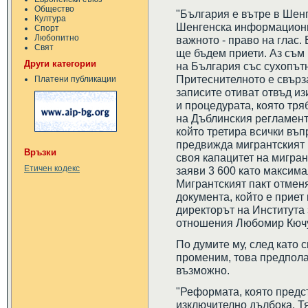
Общество
"България е вътре в Шенг
Култура
Шенгенска информационна
Спорт
Любопитно
важното - право на глас.
Свят
ще бъдем приети. Аз съм
Други категории
на България със сухопътн
Притеснителното е свърза
Платени публикации
записите отиват отвъд из
и процедурата, която тря
на Дъблинския регламент,
който третира всички въп
предвижда мигрантският п
Връзки
своя капацитет на мигра
Етичен кодекс
заяви 3 600 като максима
Мигрантският пакт отмен
документа, който е приет
директорът на Института
отношения Любомир Кючук
По думите му, след като 
променим, това предпола
възможно.
"Реформата, която предс
изключително дълбока. Тя