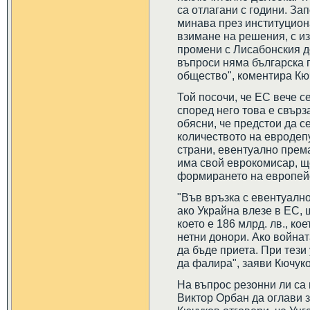
са отлагани с години. За
минава през институцион
взимане на решения, с и
промени с Лисабонския до
въпроси няма българска 
общество", коментира Кюч
Той посочи, че ЕС вече с
според него това е свърз
обясни, че предстои да с
количеството на евродепу
страни, евентуално према
има свой еврокомисар, щ
формирането на европей
"Във връзка с евентуално
ако Украйна влезе в ЕС, 
което е 186 млрд. лв., ко
нетни донори. Ако войнат
да бъде приета. При тези
да фалира", заяви Кючуко
На въпрос резонни ли са
Виктор Орбан да оглави з