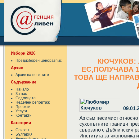
Избори 2026
КЮЧУКОВ: 
Предизборен ценоразпис
Архив
ЕС,ПОЛУЧАВА 
Архив на новините
ТОВА ЩЕ НАПРАВ
Съдържание
Начало
За нас
Седмицата
Неделен репортаж
Проекти
09.01.
Услуги
Контакти
Аз съм песимист относно
Категории
сухопътните граници през
свързано с Дъблинския р
Сливен
България
Института за икономика
Европейски съюз