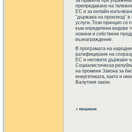
за правила при упражняв
препредаване на телевиз
ЕС и за онлайн излъчван
"държава на произход" в
услуги. Този принцип се 
към определени видове 
новини и собствени прод
възнаграждение.
В програмата на народни
ратифициране на споразу
ЕС и неговите държави чл
Социалистическа републи
на промени Закона за би
енергетиката, както и ок
Валутния закон.
« предишна