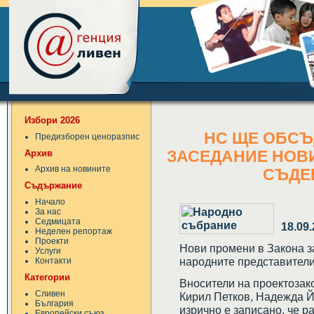
Избори 2026
НС ЩЕ ОБСЪ
Предизборен ценоразпис
Архив
ЗАСЕДАНИЕ НОВИ
Архив на новините
СЪДЕ
Съдържание
Начало
За нас
Седмицата
18.09
Неделен репортаж
Проекти
Нови промени в Закона з
Услуги
народните представители
Контакти
Категории
Вносители на проектозак
Сливен
Кирил Петков, Надежда 
България
изрично е записано, че р
Европейски съюз