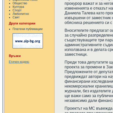
прокурор важат и за него
Общество
Култура
измененията е отказът на 
Спорт
Даниела Талева като про
Любопитно
извършени от заместник 
Свят
обясниха решението си с 
Други категории
Платени публикации
Вносителите предлагат о
за случайно разпределени
съществуващите три пара
административните съди
използвана и в делата ср
заместници.
Връзки
Преди това депутатите щ
Етичен кодекс
проекта за промени в Зак
Предложените от депута
предвиждат автори на на
финансирани изследвания 
некомерсиални хранилища
журнали, без издателите 
ще важи само за публичн
независимо дали финанси
Проектът на МС въвежда 