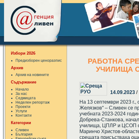
Избори 2026
РАБОТНА СРЕ
Предизборен ценоразпис
Архив
УЧИЛИЩА О
Архив на новините
Съдържание
Начало
14.09.2023
/
За нас
Седмицата
На 13 септември 2023 г., 
Неделен репортаж
Проекти
Желязков“ – Сливен се п
Услуги
учебната 2023-2024 годин
Контакти
Добрева-Станкова, начал
Категории
училища, ЦПЛР и ЦСОП от 
Сливен
Маринчо Христов-областе
България
срещата присъстваха още
Европейски съюз