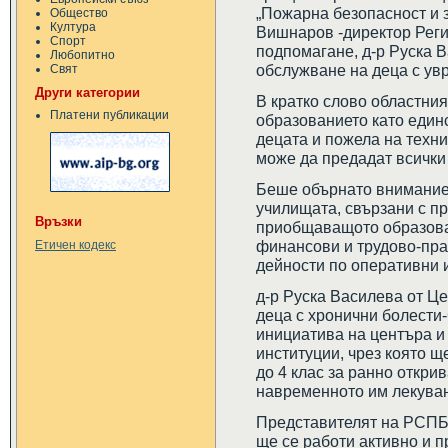
„Пожарна безопасност и з
Общество
Култура
Вишнаров -директор Реги
Спорт
подпомагане, д-р Руска 
Любопитно
обслужване на деца с ув
Свят
Други категории
В кратко слово областния
Платени публикации
образованието като един
децата и пожела на техни
може да предадат всички 
Беше обърнато внимание 
училищата, свързани с пр
Връзки
приобщаващото образова
финансови и трудово-пра
Етичен кодекс
дейности по оперативни 
д-р Руска Василева от Ц
деца с хронични болести
инициатива на центъра и
институции, чрез която щ
до 4 клас за ранно откри
навременното им лекува
Представителят на РСПБ
ще се работи активно и п