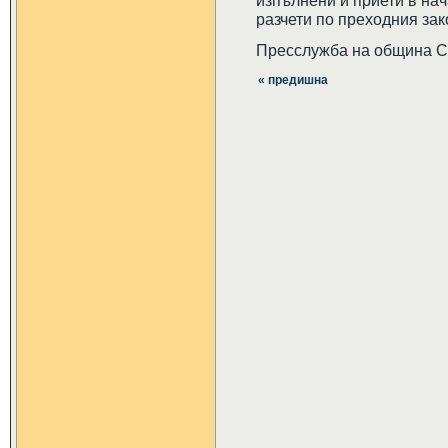
изпълнени и приети в на
разчети по преходния зак
Пресслужба на община 
« предишна