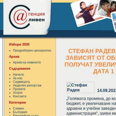
Избори 2026
СТЕФАН РАДЕВ
Предизборен ценоразпис
Архив
ЗАВИСЯТ ОТ О
Архив на новините
ПОЛУЧАТ УВЕЛИ
Съдържание
ДАТА 1 
Начало
За нас
Седмицата
Неделен репортаж
Проекти
14.09.202
Услуги
Контакти
„Голямата промяна, до к
Категории
бюджет, е увеличаване на
здравни и учебни заведе
Сливен
България
администрация“, заяви к
Европейски съюз