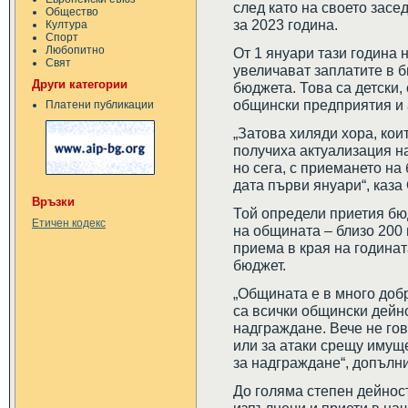
след като на своето зас
Общество
за 2023 година.
Култура
Спорт
Любопитно
От 1 януари тази година
Свят
увеличават заплатите в 
Други категории
бюджета. Това са детски,
общински предприятия и
Платени публикации
„Затова хиляди хора, кои
получиха актуализация н
но сега, с приемането на
дата първи януари“, каза
Връзки
Той определи приетия бю
Етичен кодекс
на общината – близо 200 
приема в края на година
бюджет.
„Общината е в много доб
са всички общински дейно
надграждане. Вече не гов
или за атаки срещу имущ
за надграждане“, допълн
До голяма степен дейност