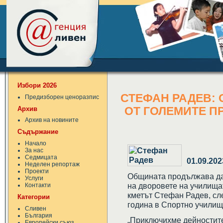
Избори 2026
СТЕФАН РАДЕВ: 
Предизборен ценоразпис
Архив
ОТ ГОЛЕМИТЕ П
Архив на новините
Съдържание
Начало
За нас
Седмицата
01.09.202
Неделен репортаж
Проекти
Общината продължава да
Услуги
на дворовете на училища
Контакти
кметът Стефан Радев, сл
Категории
година в Спортно училищ
Сливен
България
„Приключихме дейностите
Европейски съюз