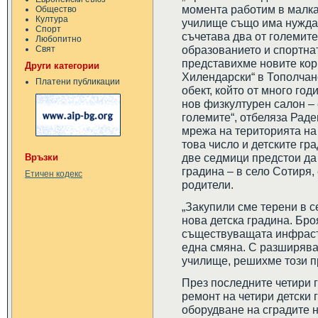
момента работим в малка
Общество
Култура
училище също има нужда
Спорт
съчетава два от големит
Любопитно
образованието и спортна
Свят
представихме новите кор
Други категории
Хилендарски“ в Тополчан
Платени публикации
обект, който от много го
нов физкултурен салон – 
големите“, отбеляза Раде
мрежа на територията на
това число и детските гра
две седмици предстои да 
Връзки
градина – в село Сотиря,
Етичен кодекс
родители.
„Закупили сме терени в 
нова детска градина. Бро
съществуващата инфрастр
една смяна. С разширява
училище, решихме този п
През последните четири
ремонт на четири детски 
оборудване на сградите н