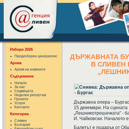
Избори 2026
ДЪРЖАВНАТА БУ
Предизборен ценоразпис
Архив
В СЛИВЕН 
Архив на новините
„ЛЕШНИ
Съдържание
Начало
За нас
Седмицата
Неделен репортаж
Проекти
Държавна опера – Бургас
Услуги
15 декември. На сцената 
Контакти
„Лешникотрошачката“ - ба
Категории
И. Чайковски. Началото е 
Сливен
България
Балетът е подарък от Об
Европейски съюз