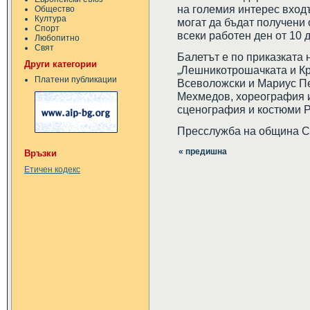
на големия интерес входъ
Общество
Култура
могат да бъдат получени о
Спорт
всеки работен ден от 10 д
Любопитно
Свят
Балетът е по приказката
Други категории
„Лешникотрошачката и Кр
Платени публикации
Всеволожски и Мариус Пе
Мехмедов, хореография и
сценография и костюми 
Пресслужба на община 
« предишна
Връзки
Етичен кодекс