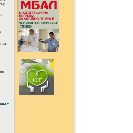
гато
тър
",
в
които
мент
аща »