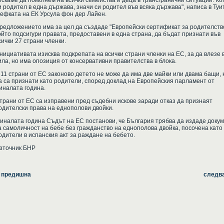
Искаме да помогнем на всички семейства и деца в трансгранични ситуации. Ко
и родител в една държава, значи си родител във всяка държава", написа в Туи
ефката на ЕК Урсула фон дер Лайен.
редложението има за цел да създаде "Европейски сертификат за родителство
ойто подсигури правата, предоставени в една страна, да бъдат признати във
сички 27 страни членки.
нициативата изисква подкрепата на всички страни членки на ЕС, за да влезе 
ила, но има опозиция от консервативни правителства в блока.
 11 страни от ЕС законово детето не може да има две майки или двама бащи, 
а са признати като родители, според доклад на Европейския парламент от
иналата година.
трани от ЕС са изправени пред съдебни искове заради отказ да признаят
одителски права на еднополови двойки.
иналата година Съдът на ЕС постанови, че България трябва да издаде доку
а самоличност на бебе без гражданство на еднополова двойка, посочена като
одители в испанския акт за раждане на бебето.
зточник БНР
 предишна
следв