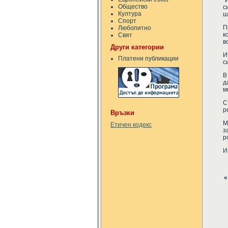
"
Общество
с
Култура
ш
Спорт
П
Любопитно
к
Свят
в
Други категории
И
Платени публикации
с
В
д
м
С
р
Връзки
М
Етичен кодекс
з
р
И
«