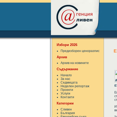
Избори 2026
Е
Предизборен ценоразпис
Архив
Архив на новините
Съдържание
Начало
За нас
Седмицата
0
Неделен репортаж
Проекти
Е
Услуги
с
Контакти
с
Категории
И
Сливен
в
България
Европейски съюз