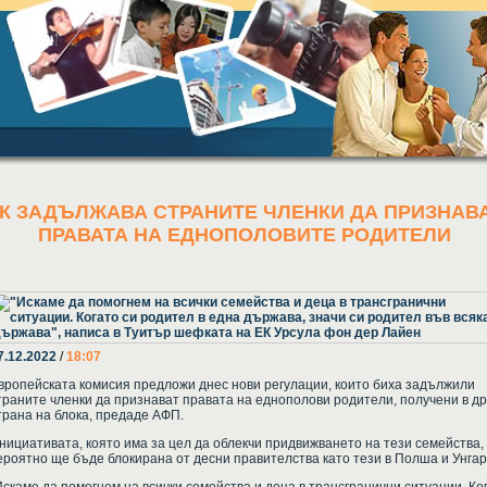
К ЗАДЪЛЖАВА СТРАНИТЕ ЧЛЕНКИ ДА ПРИЗНАВ
ПРАВАТА НА ЕДНОПОЛОВИТЕ РОДИТЕЛИ
7.12.2022
/
18:07
вропейската комисия предложи днес нови регулации, които биха задължили
траните членки да признават правата на еднополови родители, получени в др
трана на блока, предаде АФП.
нициативата, която има за цел да облекчи придвижването на тези семейства,
ероятно ще бъде блокирана от десни правителства като тези в Полша и Унгар