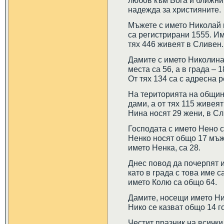
любов към Бога и ближнит
надежда за християните.
Мъжете с името Николай 
са регистрирани 1555. И
тях 446 живеят в Сливен.
Дамите с името Николина
места са 56, а в града – 
От тях 134 са с адресна 
На територията на общин
дами, а от тях 115 живея
Нина носят 29 жени, в Сл
Господата с името Нено с
Ненко носят общо 17 мъж
името Ненка, са 28.
Днес повод да почерпят и
като в града с това име 
името Колю са общо 64.
Дамите, носещи името Ник
Нико се казват общо 14 г
Честит празник на всички