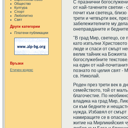
С празнични богослужени
Общество
от най-тачените светии -
Култура
Спорт
почит към светеца, близ
Любопитно
трети и четвърти век, през
Свят
забележителните му дела
Други категории
онеправданите и бедните
Платени публикации
"В град Мир, светецо, се
като изпълни Христовото
люде и спаси от смърт не
велик тайник на Божията 
богослужебните текстове,
Връзки
на един от най-почитанит
познато по целия свят -
Етичен кодекс
св. Николай.
Роден през трети век в 
семейството, той от мал
благочестие. По необикно
владика на град Мир, Лик
си към бедните и нещастн
нужда. Избавял от смърт 
намиращите се в опаснос
житие на Мирликийския ч