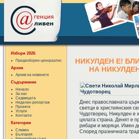
Избори 2026
НИКУЛДЕН Е! БЛ
Предизборен ценоразпис
Архив
НА НИКУЛДЕ
Архив на новините
Съдържание
Начало
За нас
Седмицата
Днес православната църк
Неделен репортаж
Проекти
светци в християнския св
Услуги
Чудотворец. Никулден е 
Контакти
цялата страна. Денят е 
Категории
рибари и моряци. Имен д
Сливен
Според празничната трад
България
Европейски съюз