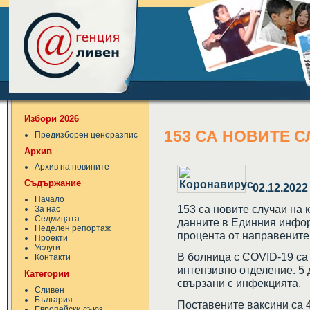
Избори 2026
153 СА НОВИТЕ 
Предизборен ценоразпис
Архив
Архив на новините
Съдържание
02.12.2022
Начало
153 са новите случаи на 
За нас
Седмицата
данните в Единния инфор
Неделен репортаж
процента от направените
Проекти
Услуги
В болница с COVID-19 са 3
Контакти
интензивно отделение. 5
Категории
свързани с инфекцията.
Сливен
България
Поставените ваксини са 
Европейски съюз