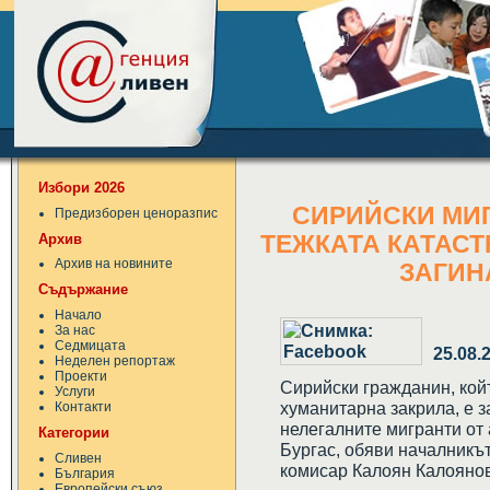
Избори 2026
СИРИЙСКИ МИГ
Предизборен ценоразпис
Архив
ТЕЖКАТА КАТАСТ
Архив на новините
ЗАГИН
Съдържание
Начало
За нас
Седмицата
25.08.
Неделен репортаж
Проекти
Сирийски гражданин, койт
Услуги
хуманитарна закрила, е з
Контакти
нелегалните мигранти от 
Категории
Бургас, обяви началникът
Сливен
комисар Калоян Калоянов
България
Европейски съюз