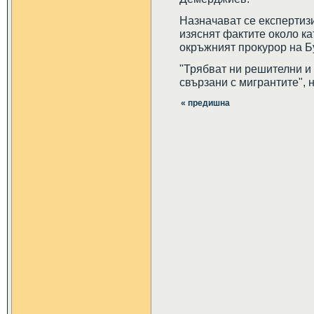
Назначават се експертизи,
изяснят фактите около ка
окръжният прокурор на Б
"Трябват ни решителни и
свързани с мигрантите", н
« предишна