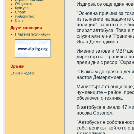
Издирва се още един чове
Общество
Култура
Спорт
"Основна причина за тоз
Любопитно
изпълнение на задачите о
Свят
полиция", защото не е би
Други категории
спират автобуса. Това е 
Платени публикации
служителите на "Граничн
Иван Демерджиев.
Именно затова и МВР ше
директор на "Гранична п
преди дни с ресор "Охран
Връзки
"Очаквам до края на деня
Етичен кодекс
настоя Демерджиев.
Министърът съобщи още, 
чужденците – район, прес
обезпечен с техника.
В автобуса е имало 47 ми
посока Созопол.
"Автобусът е собственос
собственикът, който го е 
Демерджиев.