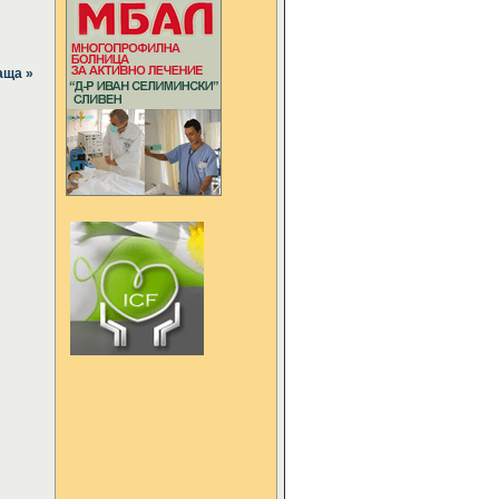
аща »