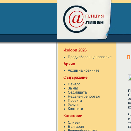
Избори 2026
П
Предизборен ценоразпис
Архив
Архив на новините
Съдържание
Начало
За нас
П
Седмицата
С
Неделен репортаж
д
Проекти
н
Услуги
к
Контакти
Ч
Категории
с
Сливен
т
България
б
Европейски съюз