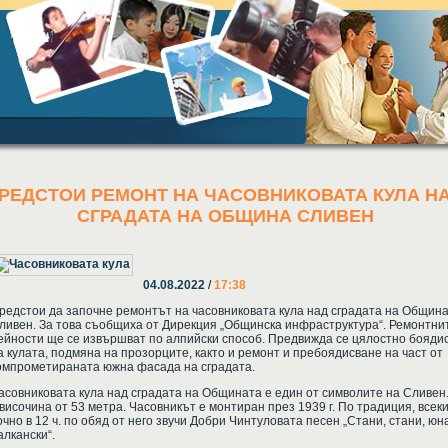
РЕДСТОИ РЕМОНТ НА ЧАСОВНИКОВАТА КУЛА Н
СГРАДАТА НА ОБЩИНА СЛИВЕН
04.08.2022
/
17:38
редстои да започне ремонтът на часовниковата кула над сградата на Общин
ливен. За това съобщиха от Дирекция „Общинска инфраструктура“. Ремонтни
ейности ще се извършват по алпийски способ. Предвижда се цялостно бояди
а кулата, подмяна на прозорците, както и ремонт и пребоядисване на част от
омпрометираната южна фасада на сградата.
асовниковата кула над сградата на Общината е един от символите на Сливен.
 височина от 53 метра. Часовникът е монтиран през 1939 г. По традиция, всеки
очно в 12 ч. по обяд от него звучи Добри Чинтуловата песен „Стани, стани, юн
алкански“.