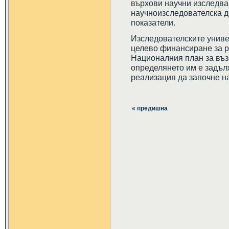
върхови научни изследван
научноизследователска д
показатели.
Изследователските униве
целево финансиране за р
Националния план за въз
определянето им е задъл
реализация да започне н
« предишна