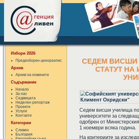
Избори 2026
СЕДЕМ ВИСШИ
Предизборен ценоразпис
Архив
СТАТУТ НА
Архив на новините
УНИ
Съдържание
Начало
За нас
Седмицата
Неделен репортаж
Проекти
Седем висши училища пол
Услуги
университети за следващ
Контакти
одобрен от Министерския 
Категории
1 ноември всяка година.
Сливен
България
На критериите за изслед
Европейски съюз