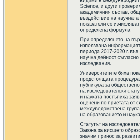
видими в международните
Science, и други провери
академичния състав, общ
въздействие на научната 
показатели се изчисляват
определена формула.
При определянето на пър
използвана информацият
периода 2017-2020 г. във
научна дейност съгласно
изследвания.
Университетите бяха пока
предстоящата процедура о
публикува за обществено
на изследователски стату
и науката постъпиха заяв
оценени по приетата от с
междуведомствена група,
на образованието и наука
Статутът на изследовате
Закона за висшето образо
значим принос за развит