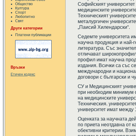
Софийският университет „
Общество
Култура
медицинските университе
Спорт
Техническият университе
Любопитно
металургичен университе
Свят
„Паисий Хилендарски“.
Други категории
Платени публикации
Седемте университета им
научна продукция и най-
литература. Със значите
отличават широкопрофилн
профил имат научна про
издания. Всички са със с
Връзки
международни и национал
Етичен кодекс
договори с български и 
СУ и Медицинският униве
при необходим минимум о
на медицинските универс
Техническия. университе
университет имат между 1
Оценката за научната де
по приета неотдавна от к
обективни критерии. Взим