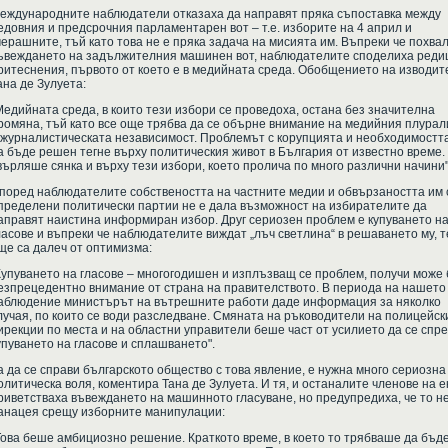
еждународните наблюдатели отказаха да направят пряка съпоставка между
едовния и предсрочния парламентарен вот – т.е. изборите на 4 април и
черашните, тъй като това не е пряка задача на мисията им. Въпреки че похва
ъвеждането на задължителния машинен вот, наблюдателите споделиха реди
ритеснения, първото от което е в медийната среда. Обобщението на изводит
ана де Зулуета:
Медийната среда, в които тези избори се проведоха, остана без значителна
ромяна, тъй като все още трябва да се обърне внимание на медийния плура
 журналистическата независимост. Проблемът с корупцията и необходимостт
а бъде решен тегне върху политическия живот в България от известно време.
върляше сянка и върху тези избори, което пролича по много различни начини"
поред наблюдателите собствеността на частните медии и обвързаността им 
пределени политически партии не е дала възможност на избирателите да
аправят наистина информиран избор. Друг сериозен проблем е купуването н
ласове и въпреки че наблюдателите виждат „лъч светлина“ в решаването му, т
ще са далеч от оптимизма:
Купуването на гласове – многогодишен и изплъзващ се проблем, получи може 
езпрецедентно внимание от страна на правителството. В периода на нашето
аблюдение министърът на вътрешните работи даде информация за няколко
лучая, по които се води разследване. Смяната на ръководители на полицейск
ирекции по места и на областни управители беше част от усилието да се спре
упуването на гласове и сплашването".
а да се справи българското общество с това явление, е нужна много сериозна
олитическа воля, коментира Тана де Зулуета. И тя, и останалите членове на е
риветстваха въвеждането на машинното гласуване, но предупредиха, че то не
анацея срещу изборните манипулации:
Това беше амбициозно решение. Краткото време, в което то трябваше да бъд