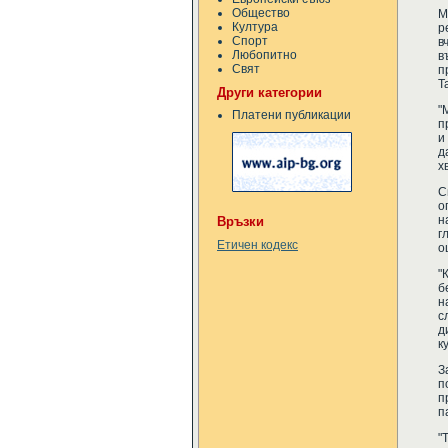
Общество
М
Култура
р
Спорт
в
Любопитно
в
Свят
п
Т
Други категории
"
Платени публикации
п
и
д
х
С
о
н
Връзки
г
Етичен кодекс
о
"
б
н
с
д
к
З
п
п
п
"