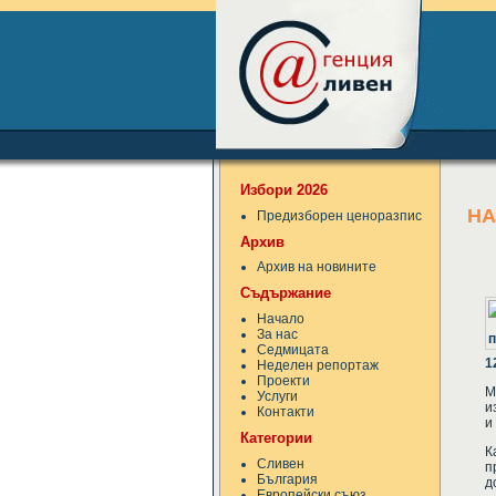
Избори 2026
НА
Предизборен ценоразпис
Архив
Архив на новините
Съдържание
Начало
За нас
Седмицата
1
Неделен репортаж
Проекти
М
Услуги
и
Контакти
и
Категории
К
Сливен
п
България
д
Европейски съюз