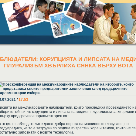
БЛЮДАТЕЛИ: КОРУПЦИЯТА И ЛИПСАТА НА МЕД
ПЛУРАЛИЗЪМ ХВЪРЛИХА СЯНКА ВЪРХУ ВОТА
2.07.2021
/
17:53
исията на международните наблюдатели, които проследиха провеждането н
зборите, обяви, че корупцията и липсата на медиен плурализъм са хвърлили 
 върху предсрочния парламентарен вот.
ато цяло наблюдателите дават добра оценка на машинното гласуване, но
редупредиха, че то е затруднило редица възрастни хора и такива, които не са
остатъчно запознати с новите технологии.