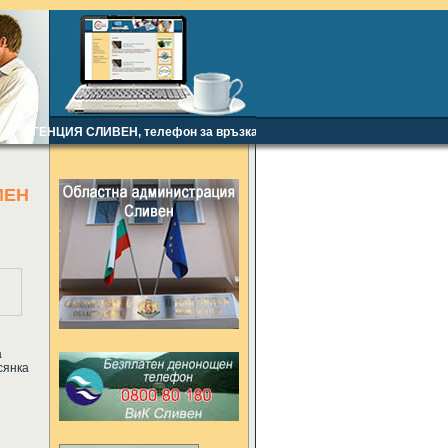
АГЕНЦИЯ СЛИВЕН, телефон за връзка: +359886438912, e-mail:
mi61@abv
ИЕН
а
сянка