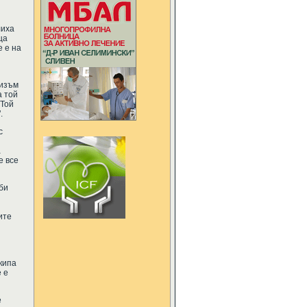
лиха
ца
е е на
лизъм
а той
 Той
.
с
а
е все
би
ите
кипа
 е
е