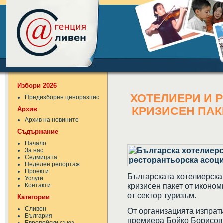
Избори 2026
ХОТЕЛИЕРИ И 
Предизборен ценоразпис
Архив
КРИЗИСЕН ПАК
Архив на новините
Съдържание
Начало
За нас
Седмицата
Неделен репортаж
Проекти
Българската хотелиерска
Услуги
кризисен пакет от иконо
Контакти
от сектор туризъм.
Категории
Сливен
От организацията изпрати
България
премиера Бойко Борисов
Европейски съюз