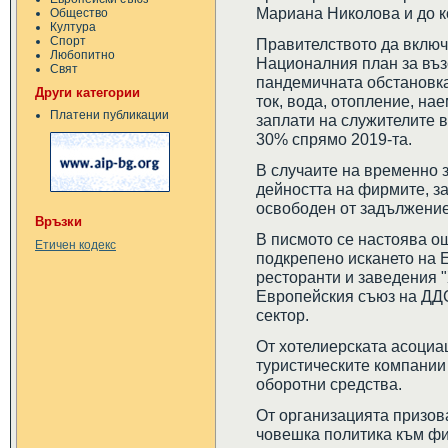
Мариана Николова и до к
Общество
Култура
Спорт
Правителството да включ
Любопитно
Националния план за въз
Свят
пандемичната обстановка
Други категории
ток, вода, отопление, нае
Платени публикации
заплати на служителите в
30% спрямо 2019-та.
В случаите на временно 
дейността на фирмите, з
освободен от задължение
Връзки
В писмото се настоява о
Етичен кодекс
подкрепено искането на 
ресторанти и заведения 
Европейския съюз на ДДС
сектор.
От хотелиерската асоциа
туристическите компании 
оборотни средства.
От организацията призов
човешка политика към фи