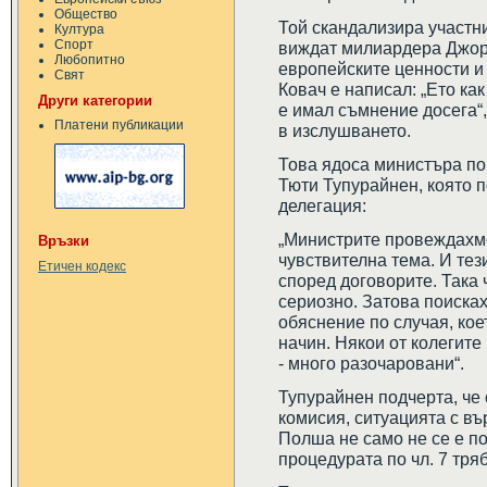
Общество
Той скандализира участни
Култура
Спорт
виждат милиардера Джор
Любопитно
европейските ценности и
Свят
Ковач е написал: „Ето ка
Други категории
е имал съмнение досега“,
Платени публикации
в изслушването.
Това ядоса министъра по
Тюти Тупурайнен, която 
делегация:
„Министрите провеждахм
Връзки
чувствителна тема. И тез
Етичен кодекс
според договорите. Така 
сериозно. Затова поиска
обяснение по случая, ко
начин. Някои от колегите
- много разочаровани“.
Тупурайнен подчерта, че
комисия, ситуацията с въ
Полша не само не се е по
процедурата по чл. 7 тря