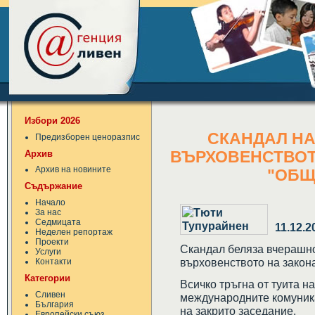
Избори 2026
СКАНДАЛ НА
Предизборен ценоразпис
Архив
ВЪРХОВЕНСТВОТ
Архив на новините
"ОБЩ
Съдържание
Начало
За нас
Седмицата
11.12.2
Неделен репортаж
Проекти
Скандал беляза вчерашно
Услуги
върховенството на закон
Контакти
Категории
Всичко тръгна от туита н
Сливен
международните комуника
България
на закрито заседание.
Европейски съюз