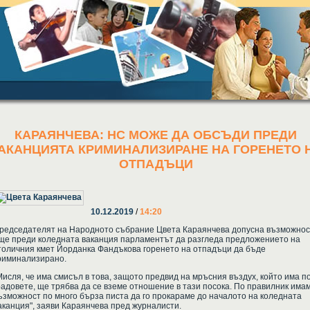
КАРАЯНЧЕВА: НС МОЖЕ ДА ОБСЪДИ ПРЕДИ
АКАНЦИЯТА КРИМИНАЛИЗИРАНЕ НА ГОРЕНЕТО 
ОТПАДЪЦИ
10.12.2019
/
14:20
редседателят на Народното събрание Цвета Караянчева допусна възможнос
ще преди коледната ваканция парламентът да разгледа предложението на
толичния кмет Йорданка Фандъкова горенето на отпадъци да бъде
риминализирано.
Мисля, че има смисъл в това, защото предвид на мръсния въздух, който има п
радовете, ще трябва да се вземе отношение в тази посока. По правилник има
ъзможност по много бърза писта да го прокараме до началото на коледната
аканция", заяви Караянчева пред журналисти.