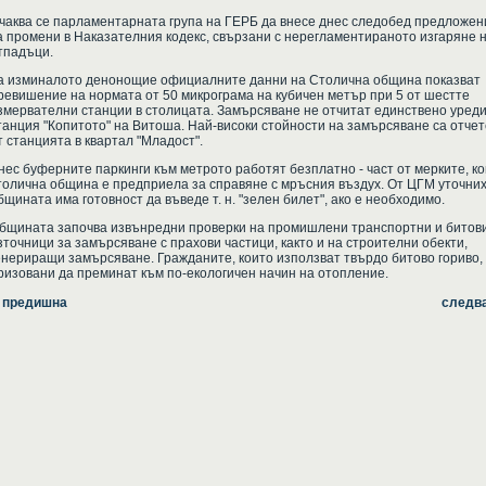
чаква се парламентарната група на ГЕРБ да внесе днес следобед предложен
а промени в Наказателния кодекс, свързани с нерегламентираното изгаряне 
тпадъци.
а изминалото денонощие официалните данни на Столична община показват
ревишение на нормата от 50 микрограма на кубичен метър при 5 от шестте
змервателни станции в столицата. Замърсяване не отчитат единствено уреди
танция "Копитото" на Витоша. Най-високи стойности на замърсяване са отче
т станцията в квартал "Младост".
нес буферните паркинги към метрото работят безплатно - част от мерките, к
толична община е предприела за справяне с мръсния въздух. От ЦГМ уточних
бщината има готовност да въведе т. н. "зелен билет", ако е необходимо.
бщината започва извънредни проверки на промишлени транспортни и битов
зточници за замърсяване с прахови частици, както и на строителни обекти,
енериращи замърсяване. Гражданите, които използват твърдо битово гориво,
ризовани да преминат към по-екологичен начин на отопление.
 предишна
следв