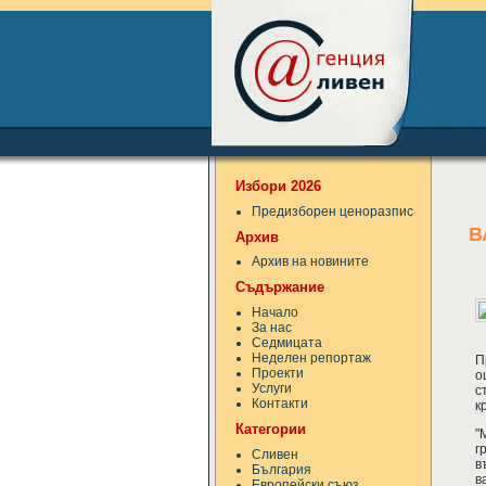
Избори 2026
Предизборен ценоразпис
В
Архив
Архив на новините
Съдържание
Начало
За нас
Седмицата
Неделен репортаж
П
Проекти
о
Услуги
с
Контакти
к
Категории
"
г
Сливен
в
България
в
Европейски съюз