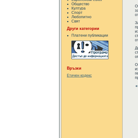
Общество
О
Култура
з
Спорт
о
Любопитно
Свят
З
п
Други категории
и
Платени публикации
с
о
Д
с
о
О
Връзки
и
г
Етичен кодекс
п
«