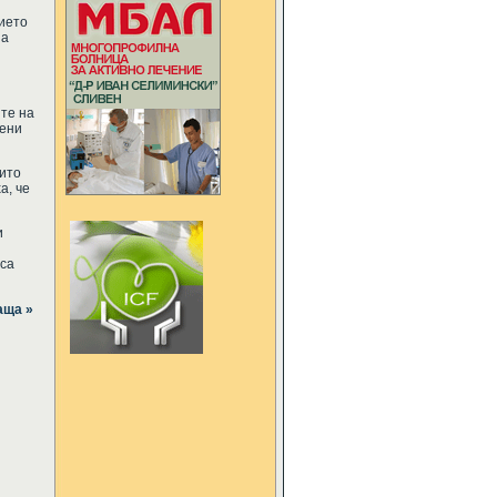
ието
на
те на
тени
оито
а, че
и
 са
аща »