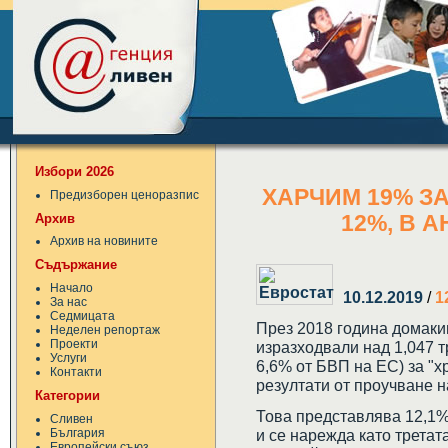
Избори 2026
ХАРЧИМ 19% ЗА
Предизборен ценоразпис
Архив
12%, В А
Архив на новините
Съдържание
Начало
10.12.2019
/
1
За нас
Седмицата
През 2018 година домаки
Неделен репортаж
Проекти
изразходвали над 1,047 т
Услуги
6,6% от БВП на ЕС) за "х
Контакти
резултати от проучване н
Категории
Това представлява 12,1%
Сливен
България
и се нарежда като третат
Европейски съюз