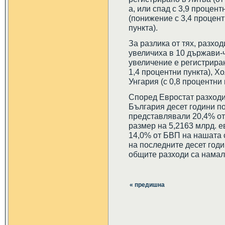
а, или спад с 3,9 процен
(понижение с 3,4 процент
пункта).
За разлика от тях, разхо
увеличиха в 10 държави-ч
увеличение е регистрира
1,4 процентни пункта), Хо
Унгария (с 0,8 процентни 
Според Евростат разходи
България десет години по
представлявали 20,4% от
размер на 5,2163 млрд. е
14,0% от БВП на нашата с
на последните десет годи
общите разходи са намале
« предишна