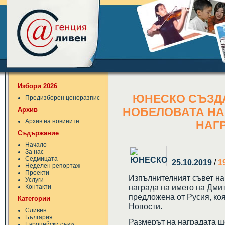
Избори 2026
ЮНЕСКО СЪЗДА
Предизборен ценоразпис
Архив
НОБЕЛОВАТА НАГ
Архив на новините
НАГ
Съдържание
Начало
За нас
Седмицата
25.10.2019
/
1
Неделен репортаж
Проекти
Изпълнителният съвет н
Услуги
награда на името на Дми
Контакти
предложена от Русия, ко
Категории
Новости.
Сливен
България
Размерът на наградата щ
Европейски съюз