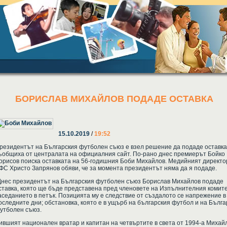
БОРИСЛАВ МИХАЙЛОВ ПОДАДЕ ОСТАВКА
15.10.2019
/
19:52
резидентът на Българския футболен съюз е взел решение да подаде оставка
ъобщиха от централата на официалния сайт. По-рано днес премиерът Бойко
орисов поиска оставката на 56-годишния Боби Михайлов. Медийният директо
ФС Христо Запрянов обяви, че за момента президентът няма да я подаде.
Днес президентът на Българския футболен съюз Борислав Михайлов подаде
ставка, която ще бъде представена пред членовете на Изпълнителния комите
аседанието в петък. Позицията му е следствие от създалото се напрежение в
оследните дни; обстановка, която е в ущърб на българския футбол и на Бълга
утболен съюз.
ившият национален вратар и капитан на четвъртите в света от 1994-а Михай