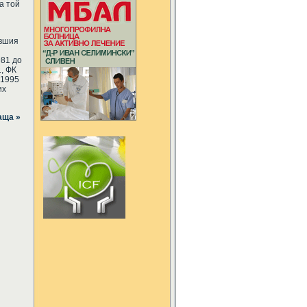
а той
ившия
981 до
., ФК
 1995
их
аща »