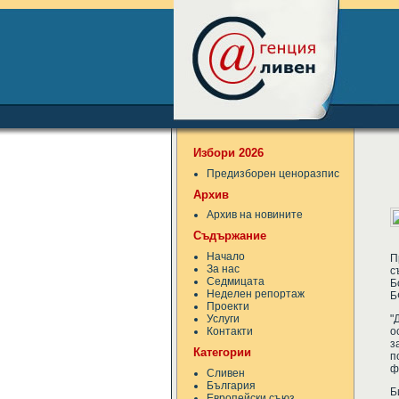
Избори 2026
Предизборен ценоразпис
Архив
Архив на новините
Съдържание
Начало
П
За нас
с
Седмицата
Б
Неделен репортаж
Б
Проекти
"
Услуги
о
Контакти
з
Категории
п
ф
Сливен
България
Б
Европейски съюз