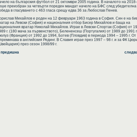
ачело на българския футбол от 21 октомври 2005 година. В началото на 2018-
еше преизбран за четвърти пореден мандат начело на БФС след убедителна
обеда в гласуването с 463 гласа срещу едва 36 за Любослав Пенев.
орислав Михайлов е роден на 12 февруари 1963 година в София. Син е на б
ратар на Левски (София) и националния отбор Бисер Михайлов и баща на
ационалния вратар Николай Михайлов. Играе в Левски-Спортак (София) от 1
989 г. (180 мача за първенството), Белененсеш (Португалия) от 1989 до 1991 г
юлуз (Франция) от 1992 до 1994, Ботев (Пловдив) в периода 1994 – 1995 г. От
. преминава в английския Рединг. В Славия играе през 1997 – 98 г. и за ФК Цюр
Швейцария) през сезон 1998/99 г.
 предишна
следв