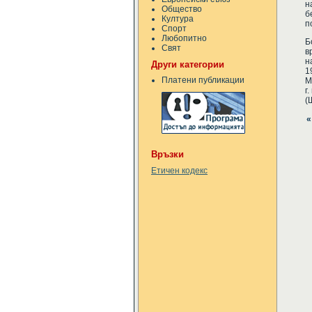
н
Общество
б
Култура
п
Спорт
Любопитно
Б
Свят
в
н
Други категории
1
Платени публикации
М
г
(
«
Връзки
Етичен кодекс