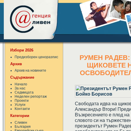
Избори 2026
РУМЕН РАДЕВ:
Предизборен ценоразпис
Архив
ЩИКОВЕТЕ Н
Архив на новините
ОСВОБОДИТЕЛ
Съдържание
Начало
За нас
Седмицата
Неделен репортаж
Проекти
Свободата идва на щиков
Услуги
Александър Втори! Преди
Контакти
Възкресението е плод на 
Категории
словото си на тържествен
Сливен
президентът Румен Радев
България
Европейски съюз