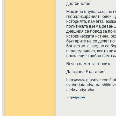
достойнство.
Мнозина внушаваха, че г
глобализираният човек щ
историята, паметта, език
политиката взема реванш 
днешния са повод за почи
историческата истина, ок
българите не се делят по 
богатство, а заедно се бо
справедливост, които ник
поколение трябва само да
Вечна памет за героите!
Да живее България!
http://www.glasove.com/ca
svobodata-idva-na-shtikove
aleksandyr-vtori
« предишна