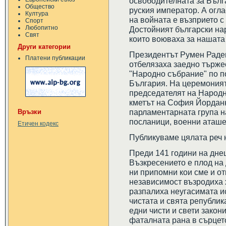
освободителната за Бълг
Общество
руския император. А огл
Култура
на войната е възприето с
Спорт
Любопитно
Достойният български нар
Свят
които воюваха за нашата
Други категории
Президентът Румен Раде
Платени публикации
отбелязаха заедно търже
"Народно събрание" по п
България. На церемоният
председателят на Народн
кметът на София Йордан
парламентарната група н
Връзки
посланици, военни аташет
Етичен кодекс
Публикуваме цялата реч 
Преди 141 години на дне
Възкресението е плод на
ни припомни кои сме и о
независимост възродиха 
разпалиха неугасимата и
чистата и свята републик
едни чисти и свети закон
фаталната рана в сърцето