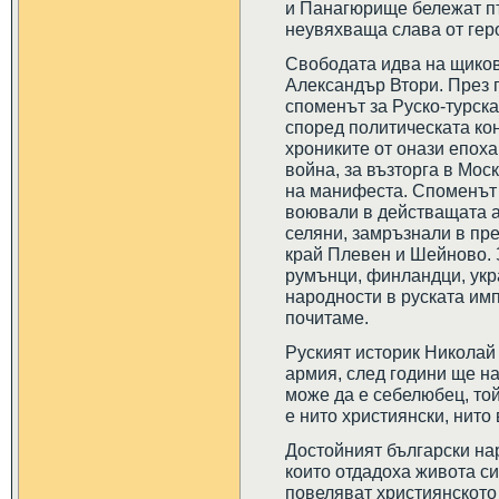
и Панагюрище бележат пъ
неувяхваща слава от гер
Свободата идва на щиков
Александър Втори. През 
споменът за Руско-турск
според политическата ко
хрониките от онази епоха
война, за възторга в Мос
на манифеста. Споменът 
воювали в действащата а
селяни, замръзнали в пр
край Плевен и Шейново. 
румънци, финландци, укр
народности в руската им
почитаме.
Руският историк Николай
армия, след години ще н
може да е себелюбец, той
е нито християнски, нито 
Достойният български нар
които отдадоха живота с
повеляват християнското